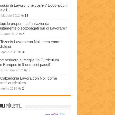
loquio di Lavoro, che cos’è ? Ecco alcuni
sigli…
5 Maggio 2012
13
stupido proporsi ad un’ azienda
tuitamente o sottopagati pur di Lavorare?
Giugno 2012
5
Tezenis Lavora con Noi: ecco come
didarsi
 Aprile 2015
3
e scrivere al meglio un Curriculum
ae Europeo in 9 semplici passi!
3 Dicembre 2012
3
Calzedonia Lavora con Noi: come
are il curriculum
 Aprile 2015
2
oli più Letti…