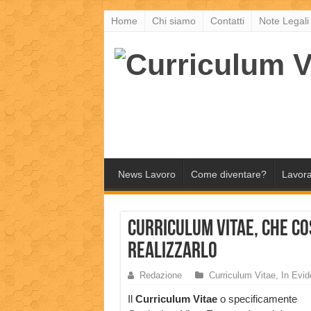
Home
Chi siamo
Contatti
Note Legali
News Lavoro
Come diventare?
Lavora
Curriculum Vitae, che co
Realizzarlo
Redazione
Curriculum Vitae
,
In Evi
Il
Curriculum Vitae
o specificamente