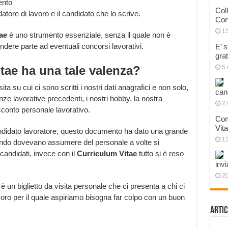
ento
Col
datore di lavoro e il candidato che lo scrive.
Con
1
tae
è uno strumento essenziale, senza il quale non è
ndere parte ad eventuali concorsi lavorativi.
E’ 
gra
tae ha una tale valenza?
5 
ta su cui ci sono scritti i nostri dati anagrafici e non solo,
can
nze lavorative precedenti, i nostri hobby, la nostra
27
cconto personale lavorativo.
Com
Vit
andidato lavoratore, questo documento ha dato una grande
1
ndo dovevano assumere del personale a volte si
 candidati, invece con il
Curriculum Vitae
tutto si è reso
invi
20
è un biglietto da visita personale che ci presenta a chi ci
avoro per il quale aspiriamo bisogna far colpo con un buon
Artic