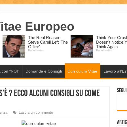
 con “NOI”
Domande e Consigli
Curriculum Vitae
Lavoro all’Es
Segui
s’è ? Ecco alcuni Consigli su come
denza
Lascia un commento
Artic