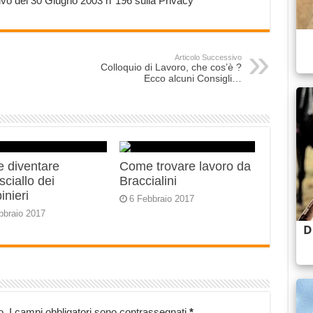
ativo del 30 Giugno 2003 n°196 sulla Privacy
Articolo Successivo
Colloquio di Lavoro, che cos’è ?
Ecco alcuni Consigli…
 diventare
Come trovare lavoro da
ciallo dei
Braccialini
inieri
6 Febbraio 2017
bbraio 2017
o.
I campi obbligatori sono contrassegnati
*