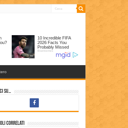
tero
ci su…
oli correlati