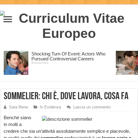
Sommelier: chi è, dove lavora, cosa fa
Sara Rena
In Evidenza
Lascia un commento
Benché siano
in molti a
credere che sia un’attività assolutamente semplice e piacevole,
in realtà quello dei
sommelier
professionisti è un
lavoro serio e