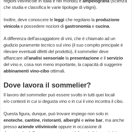
regioni vitivinicole in Italia e nel mondo) e
ampelografia
(scienza
che studia e classifica le varie tipologie di vitigni).
Inoltre, deve conoscere le
leggi
che regolano la
produzione
vinicola
e possedere nozioni di
gastronomia
e
cucina
.
A differenza dell’assaggiatore di vini, che è chiamato ad un
giudizio puramente tecnico sul vino (il suo compito principale è
rilevare eventuali difetti del prodotto), il sommelier deve
affiancare all’
analisi sensoriale
la
presentazione
e il
servizio
del vino e, cosa non meno importante, la capacità di suggerire
abbinamenti vino-cibo
ottimali.
Dove lavora il sommelier?
Il lavoro del sommelier può essere svolto in tutti quei locali
e/o contesti in cui si degusta vino o in cui il vino incontra il cibo.
Questa figura, dunque, può trovare impiego non solo in
enoteche
,
cantine
,
ristoranti
,
alberghi
e
wine bar
, ma anche
presso
aziende vitivinicole
oppure in occasione di