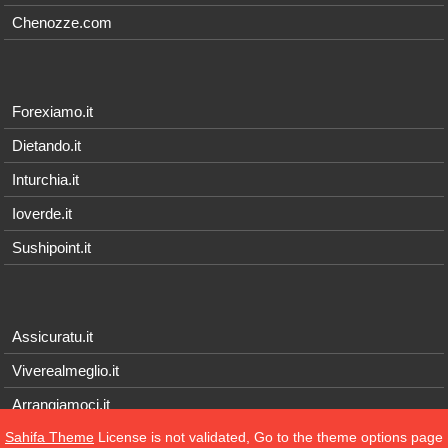
Chenozze.com
Forexiamo.it
Dietando.it
Inturchia.it
Ioverde.it
Sushipoint.it
Assicuratu.it
Viverealmeglio.it
Arrangiamoci.it
Sahifa Theme
License is not validated, Go to the theme options page
Tecnichef.it