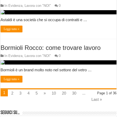
In Evidenza
,
Lavora con "NOI"
0
Astaldi è una società che si occupa di contratti e …
Leggi tutto »
Bormioli Rocco: come trovare lavoro
In Evidenza
,
Lavora con "NOI"
0
Bormioli è un brand molto noto nel settore del vetro …
Leggi tutto »
1
2
3
4
5
»
10
20
30
...
Page 1 of 36
Last »
Seguici su…