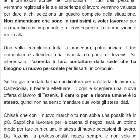
le informazioni scritte nel curriculum. I tuoi dati personali
verranno registrati e le tue esperienze di lavoro verranno valutate
per dare a chi seleziona un quadro completo della situazione.
Non dimenticare che sono in tantissimi a voler lavorare
per
un marchio così importante e, di conseguenza, la competizione è
molto alta.
Una volta completata tutta la procedura, potrai inviare il tuo
curriculum e attendere una risposta da parte di Tezenis. Se
interessata,
l’azienda ti farà contattare dalla sede che ha
bisogno di nuovo personale
per fissarti un colloquio.
Se hai già mandato la tua candidatura per un’offerta di lavoro di
Calzedonia, ti basterà effettuare il Login e scegliere una nuova
offerta di lavoro di Tezenis.
Il centro per le risorse umane è lo
stesso,
quindi non ha senso mandare due volte gli stessi dati.
Chissà che con il nuovo marchio tu non abbia una possibilità in
più. Sappi che lavorare per la catena di negozi sarà un ottimo
modo per fare curriculum, in attesa di nuove occasioni di lavoro.
Da Tezenis, la professionalità ripaga sempre e non solo in