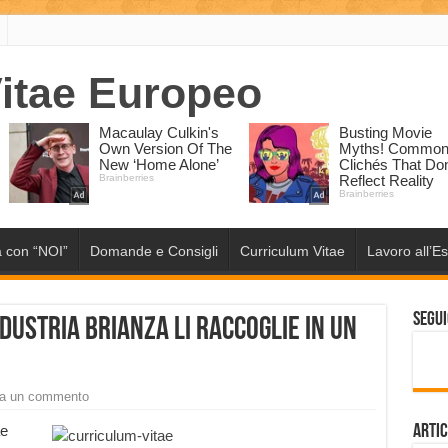
 con “NOI”
Domande e Consigli
Curriculum Vitae
Lavoro all’Es
Segui
dustria Brianza li raccoglie in un
ia un commento
ae
Artic