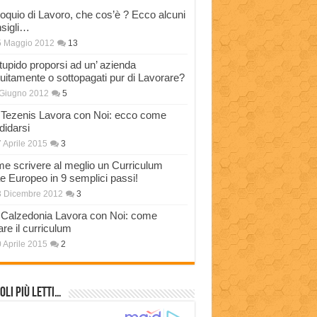
loquio di Lavoro, che cos’è ? Ecco alcuni
sigli…
5 Maggio 2012
13
stupido proporsi ad un’ azienda
tuitamente o sottopagati pur di Lavorare?
Giugno 2012
5
Tezenis Lavora con Noi: ecco come
didarsi
 Aprile 2015
3
e scrivere al meglio un Curriculum
ae Europeo in 9 semplici passi!
3 Dicembre 2012
3
Calzedonia Lavora con Noi: come
are il curriculum
 Aprile 2015
2
oli più Letti…