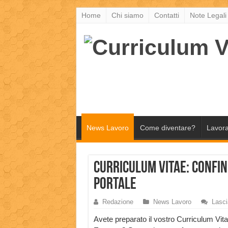
Home
Chi siamo
Contatti
Note Legali
News Lavoro
Come diventare?
Lavora
Curriculum Vitae: Confin
portale
Redazione
News Lavoro
Lasc
Avete preparato il vostro Curriculum Vit