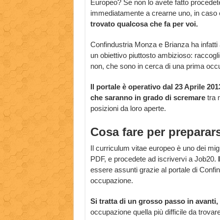
Europeo? Se non lo avete fatto procedet
immediatamente a crearne uno, in caso c
trovato qualcosa che fa per voi.
Confindustria Monza e Brianza ha infatti
un obiettivo piuttosto ambizioso: raccoglie
non, che sono in cerca di una prima occ
Il portale è operativo dal 23 Aprile 201
che saranno in grado di scremare
tra m
posizioni da loro aperte.
Cosa fare per preparars
Il curriculum vitae europeo è uno dei migl
PDF, e procedete ad iscrivervi a Job20.
essere assunti grazie al portale di Confi
occupazione.
Si tratta di un grosso passo in avanti,
occupazione quella più difficile da trovar