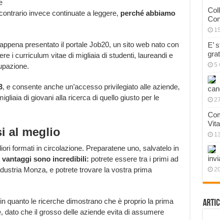
e
Col
ontrario invece continuate a leggere,
perché abbiamo
Con
1
 appena presentato il portale Job20, un sito web nato con
E’ 
gra
re i curriculum vitae di migliaia di studenti, laureandi e
5 
upazione.
3
, e consente anche un’accesso privilegiato alle aziende,
can
igliaia di giovani alla ricerca di quello giusto per le
27
Com
Vit
i al meglio
1
iori formati in circolazione. Preparatene uno, salvatelo in
invi
I vantaggi sono incredibili:
potrete essere tra i primi ad
ndustria Monza, e potrete trovare la vostra prima
20
in quanto le ricerche dimostrano che è proprio la prima
Artic
e, dato che il grosso delle aziende evita di assumere