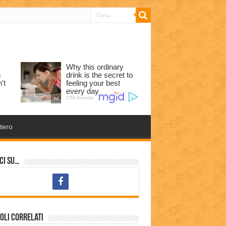
tero
ci su…
oli correlati