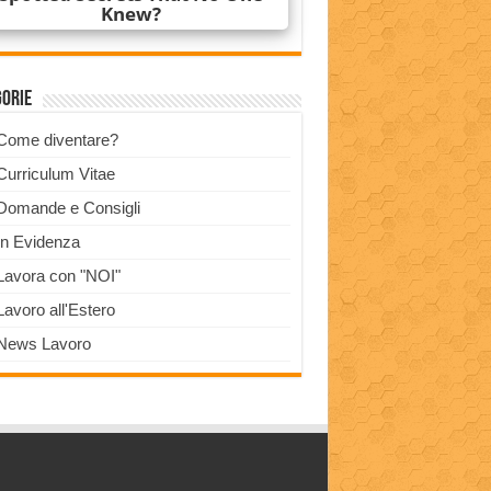
gorie
Come diventare?
Curriculum Vitae
Domande e Consigli
In Evidenza
Lavora con "NOI"
Lavoro all'Estero
News Lavoro