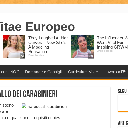
 con “NOI”
Domande e Consigli
Curriculum Vitae
Lavoro all’Es
Segui
llo dei carabinieri
un sogno
orare
a e quali sono i requisiti richiesti.
Artic