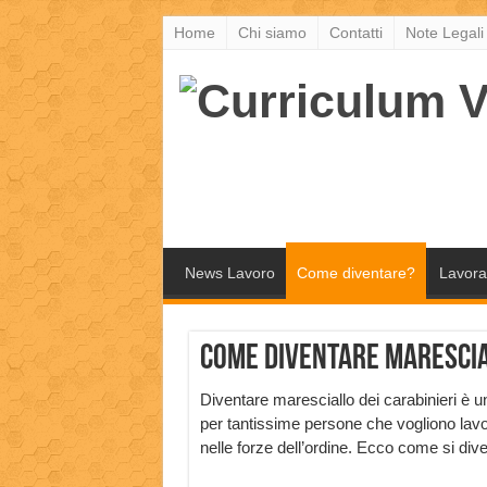
Home
Chi siamo
Contatti
Note Legali
News Lavoro
Come diventare?
Lavora
Come diventare marescia
Diventare maresciallo dei carabinieri è 
per tantissime persone che vogliono lav
nelle forze dell’ordine. Ecco come si divent