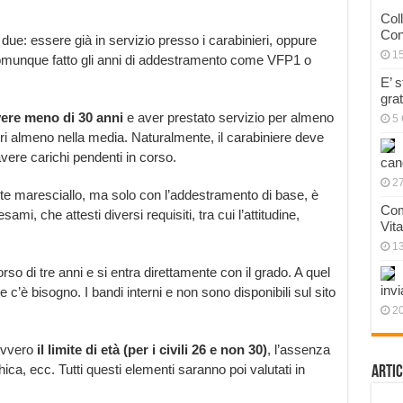
Col
Con
due: essere già in servizio presso i carabinieri, oppure
1
omunque fatto gli anni di addestramento come VFP1 o
E’ 
gra
avere meno di 30 anni
e aver prestato servizio per almeno
5 
ri almeno nella media. Naturalmente, il carabiniere deve
avere carichi pendenti in corso.
can
27
nte maresciallo, ma solo con l’addestramento di base, è
Com
ami, che attesti diversi requisiti, tra cui l’attitudine,
Vit
1
rso di tre anni e si entra direttamente con il grado. A quel
invi
 c’è bisogno. I bandi interni e non sono disponibili sul sito
20
 ovvero
il limite di età (per i civili 26 e non 30)
, l’assenza
chica, ecc. Tutti questi elementi saranno poi valutati in
Artic