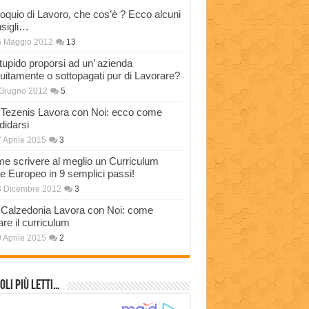
loquio di Lavoro, che cos’è ? Ecco alcuni
sigli…
5 Maggio 2012
13
stupido proporsi ad un’ azienda
tuitamente o sottopagati pur di Lavorare?
Giugno 2012
5
Tezenis Lavora con Noi: ecco come
didarsi
 Aprile 2015
3
e scrivere al meglio un Curriculum
ae Europeo in 9 semplici passi!
3 Dicembre 2012
3
Calzedonia Lavora con Noi: come
are il curriculum
 Aprile 2015
2
oli più Letti…