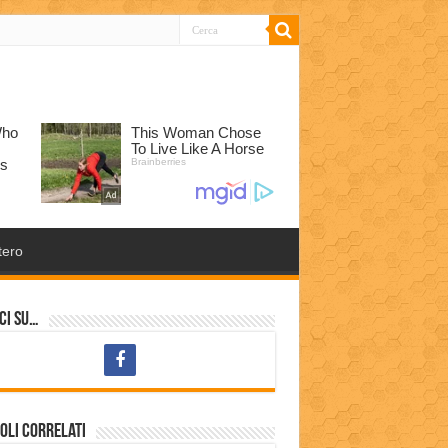
tero
ci su…
oli correlati