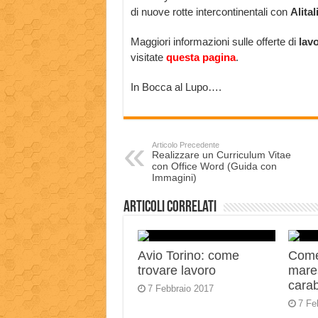
di nuove rotte intercontinentali con
Alital
Maggiori informazioni sulle offerte di
lavo
visitate
questa pagina
.
In Bocca al Lupo….
Articolo Precedente
Realizzare un Curriculum Vitae
con Office Word (Guida con
Immagini)
Articoli correlati
Avio Torino: come
Come
trovare lavoro
mares
carab
7 Febbraio 2017
7 Fe