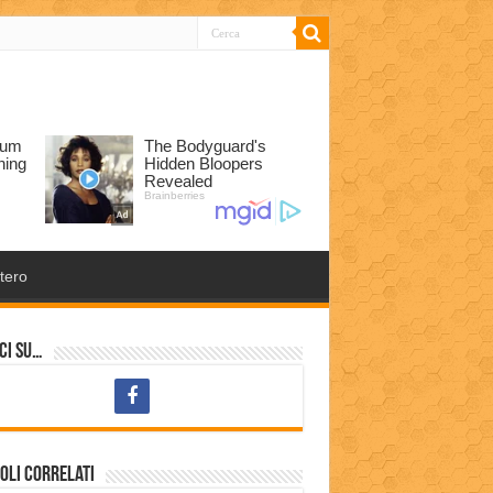
tero
ci su…
oli correlati