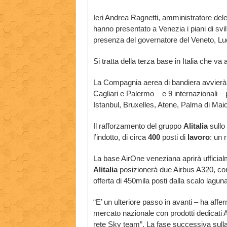
Ieri Andrea Ragnetti, amministratore dele
hanno presentato a Venezia i piani di sv
presenza del governatore del Veneto, Lu
Si tratta della terza base in Italia che v
La Compagnia aerea di bandiera avvierà 12
Cagliari e Palermo – e 9 internazionali –
Istanbul, Bruxelles, Atene, Palma di Mai
Il rafforzamento del gruppo
Alitalia
sullo
l’indotto, di circa
400
posti di
lavoro
: un 
La base AirOne veneziana aprirà ufficial
Alitalia
posizionerà due Airbus A320, con l
offerta di 450mila posti dalla scalo lagun
“E’ un ulteriore passo in avanti – ha affer
mercato nazionale con prodotti dedicati Al
rete Sky team”. La fase successiva sulla 