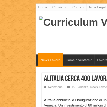
Home
Chi siamo
Contatti
Note Legali
News Lavoro
Come diventare?
Lavora
Alitalia cerca 400 Lavor
Redazione
In Evidenza
,
News Lavor
Alitalia
annuncia la l’inaugurazione di u
Venezia. Un investimento di 80 milioni di