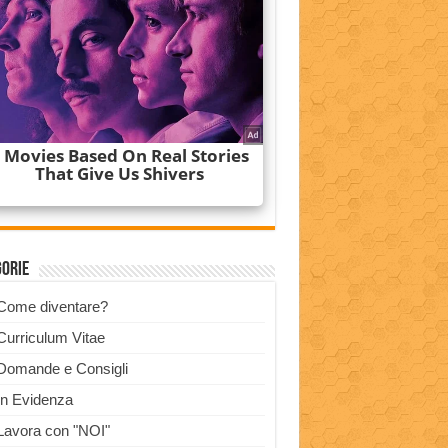
gorie
Come diventare?
Curriculum Vitae
Domande e Consigli
In Evidenza
Lavora con "NOI"