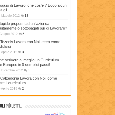
loquio di Lavoro, che cos’è ? Ecco alcuni
sigli…
5 Maggio 2012
13
stupido proporsi ad un’ azienda
tuitamente o sottopagati pur di Lavorare?
Giugno 2012
5
Tezenis Lavora con Noi: ecco come
didarsi
 Aprile 2015
3
e scrivere al meglio un Curriculum
ae Europeo in 9 semplici passi!
3 Dicembre 2012
3
Calzedonia Lavora con Noi: come
are il curriculum
 Aprile 2015
2
oli più Letti…