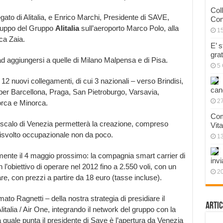
Col
gato di Alitalia, e Enrico Marchi, Presidente di SAVE,
Con
iluppo del Gruppo
Alitalia
sull’aeroporto Marco Polo, alla
1
ca Zaia.
E’ 
gra
a ad aggiungersi a quelle di Milano Malpensa e di Pisa.
5 
 nuovi collegamenti, di cui 3 nazionali – verso Brindisi,
can
 per Barcellona, Praga, San Pietroburgo, Varsavia,
27
orca e Minorca.
Com
 scalo di Venezia permetterà la creazione, compreso
Vit
risvolto occupazionale non da poco.
1
mente il 4 maggio prossimo: la compagnia smart carrier di
invi
’obiettivo di operare nel 2012 fino a 2.550 voli, con un
20
are, con prezzi a partire da 18 euro (tasse incluse).
mato Ragnetti – della nostra strategia di presidiare il
Artic
italia / Air One, integrando il network del gruppo con la
quale punta il presidente di Save è l’apertura da Venezia