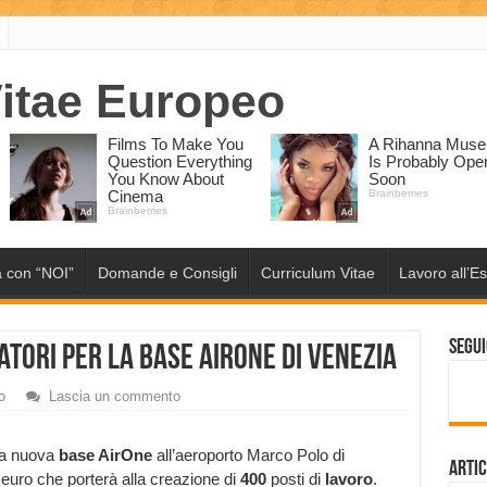
 con “NOI”
Domande e Consigli
Curriculum Vitae
Lavoro all’Es
Segui
atori per la base AirOne di Venezia
o
Lascia un commento
na nuova
base AirOne
all’aeroporto Marco Polo di
Artic
 euro che porterà alla creazione di
400
posti di
lavoro
.