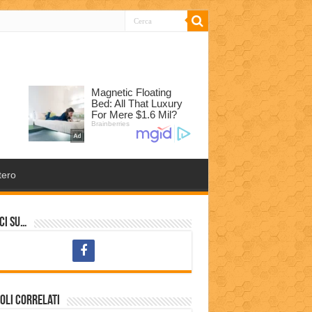
tero
ci su…
oli correlati