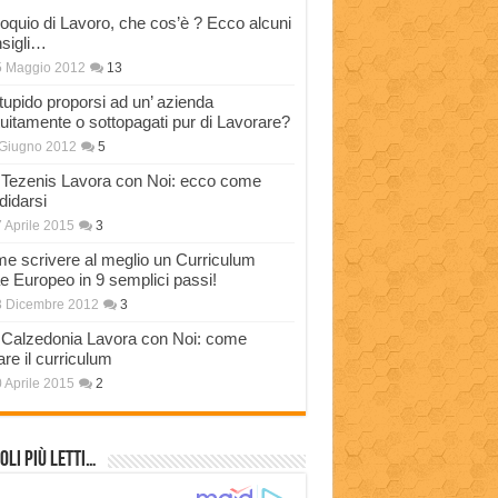
loquio di Lavoro, che cos’è ? Ecco alcuni
sigli…
5 Maggio 2012
13
stupido proporsi ad un’ azienda
tuitamente o sottopagati pur di Lavorare?
Giugno 2012
5
Tezenis Lavora con Noi: ecco come
didarsi
 Aprile 2015
3
e scrivere al meglio un Curriculum
ae Europeo in 9 semplici passi!
3 Dicembre 2012
3
Calzedonia Lavora con Noi: come
are il curriculum
 Aprile 2015
2
oli più Letti…