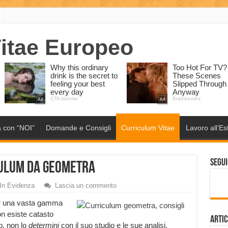
 con “NOI”
Domande e Consigli
Curriculum Vitae
Lavoro all’Es
Segui
culum da geometra
In Evidenza
Lascia un commento
per una vasta gamma
on esiste catasto
Artic
, non lo
determini
con il suo studio e le sue analisi.