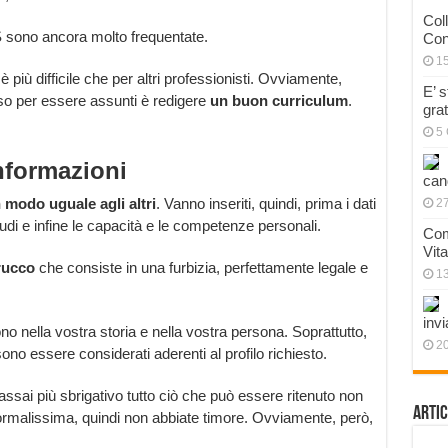
Col
 sono ancora molto frequentate.
Con
1
più difficile che per altri professionisti. Ovviamente,
E’ 
asso per essere assunti è redigere
un buon curriculum
.
gra
5 
nformazioni
can
n modo uguale agli altri
. Vanno inseriti, quindi, prima i dati
27
studi e infine le capacità e le competenze personali.
Com
Vit
rucco
che consiste in una furbizia, perfettamente legale e
1
invi
no nella vostra storia e nella vostra persona. Soprattutto,
20
ono essere considerati aderenti al profilo richiesto.
ssai più sbrigativo tutto ciò che può essere ritenuto non
Artic
ormalissima, quindi non abbiate timore. Ovviamente, però,