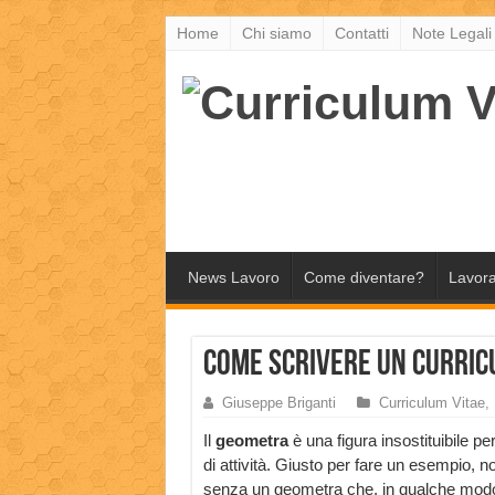
Home
Chi siamo
Contatti
Note Legali
News Lavoro
Come diventare?
Lavora
Come scrivere un curri
Giuseppe Briganti
Curriculum Vitae
,
Il
geometra
è una figura insostituibile 
di attività. Giusto per fare un esempio, n
senza un geometra che, in qualche modo