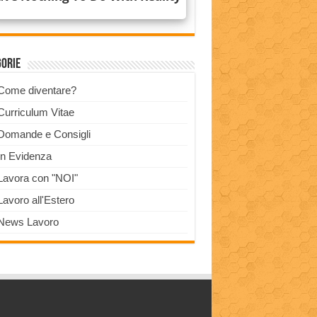
gorie
Come diventare?
Curriculum Vitae
Domande e Consigli
In Evidenza
Lavora con "NOI"
Lavoro all'Estero
News Lavoro