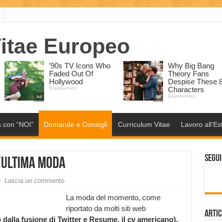
 con “NOI”
Domande e Consigli
Curriculum Vitae
Lavoro all’Es
Segui
’ultima moda
Lascia un commento
La moda del momento, come
riportato da molti siti web
Artic
dalla fusione di Twitter e Resume, il cv americano).