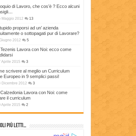
loquio di Lavoro, che cos’è ? Ecco alcuni
sigli…
5 Maggio 2012
13
stupido proporsi ad un’ azienda
tuitamente o sottopagati pur di Lavorare?
Giugno 2012
5
Tezenis Lavora con Noi: ecco come
didarsi
 Aprile 2015
3
e scrivere al meglio un Curriculum
ae Europeo in 9 semplici passi!
3 Dicembre 2012
3
Calzedonia Lavora con Noi: come
are il curriculum
 Aprile 2015
2
oli più Letti…