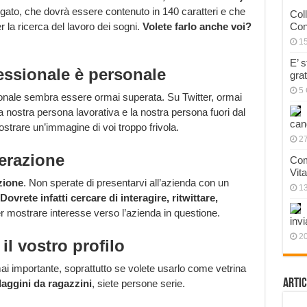
ngato, che dovrà essere contenuto in 140 caratteri e che
Col
la ricerca del lavoro dei sogni.
Volete farlo anche voi?
Con
1
E’ 
essionale è personale
gra
5 
sionale sembra essere ormai superata. Su Twitter, ormai
a nostra persona lavorativa e la nostra persona fuori dal
can
strare un’immagine di voi troppo frivola.
27
erazione
Com
Vit
zione
. Non sperate di presentarvi all’azienda con un
1
Dovrete infatti cercare di interagire, ritwittare,
 mostrare interesse verso l’azienda in questione.
invi
20
il vostro profilo
 mai importante, soprattutto se volete usarlo come vetrina
Artic
daggini da ragazzini
, siete persone serie.