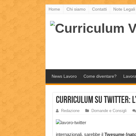
Home
Chi siamo
Contatti
Note Legali
News Lavoro
Come diventare?
Lavora
Curriculum su Twitter: l
Redazione
Domande e Consigli
internazionali, sarebbe il
Twesume (nato 