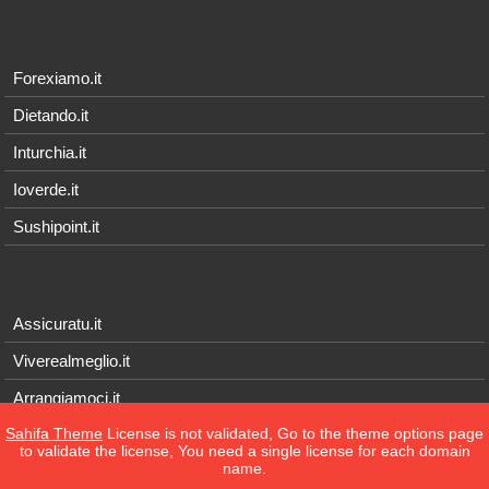
Forexiamo.it
Dietando.it
Inturchia.it
Ioverde.it
Sushipoint.it
Assicuratu.it
Viverealmeglio.it
Arrangiamoci.it
Sahifa Theme
License is not validated, Go to the theme options page
Tecnichef.it
to validate the license, You need a single license for each domain
name.