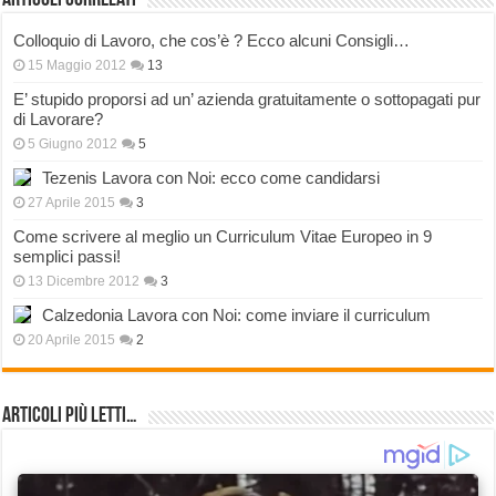
Articoli correlati
Colloquio di Lavoro, che cos’è ? Ecco alcuni Consigli…
15 Maggio 2012
13
E’ stupido proporsi ad un’ azienda gratuitamente o sottopagati pur
di Lavorare?
5 Giugno 2012
5
Tezenis Lavora con Noi: ecco come candidarsi
27 Aprile 2015
3
Come scrivere al meglio un Curriculum Vitae Europeo in 9
semplici passi!
13 Dicembre 2012
3
Calzedonia Lavora con Noi: come inviare il curriculum
20 Aprile 2015
2
Articoli più Letti…