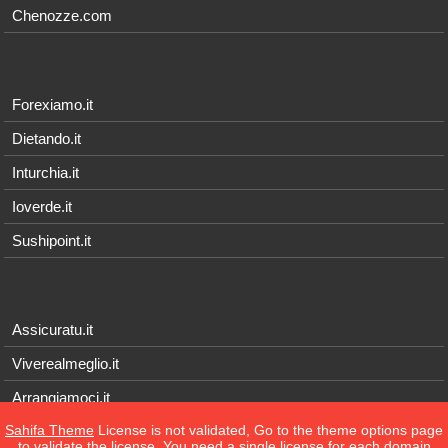
Chenozze.com
Forexiamo.it
Dietando.it
Inturchia.it
Ioverde.it
Sushipoint.it
Assicuratu.it
Viverealmeglio.it
Arrangiamoci.it
Sahifa Theme
License is not validated, Go to the theme options page
Tecnichef.it
to validate the license, You need a single license for each domain