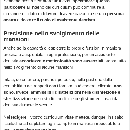
Sebbene possa sembrare un’inezia,
specificare questo
particolare
all’interno del curriculum può contribuire a
convincere il datore di lavoro di avere davanti a sé una
persona
adatta
a ricoprire il
ruolo di assistente dentista
.
Precisione nello svolgimento delle
mansioni
Anche se la capacità di espletare le proprie funzioni in maniera
precisa è auspicabile in ogni professione, per un assistente
dentista
accortezza e meticolosità sono essenziali
, soprattutto
nello svolgimento di alcune mansioni.
Infatti, se un errore, purché sporadico, nella gestione della
contabilità o dei rapporti con i fornitori può essere tollerato,
non
sono
, invece,
ammissibili disattenzioni
nella
disinfezione e
sterilizzazione
dello studio medico e degli strumenti usati dal
dentista durante le sedute.
Nel redigere il vostro curriculum vitae mettete, dunque, in risalto
l’abitudine ad espletare ogni compito in maniera impeccabile e
con la
massima attenzione
.