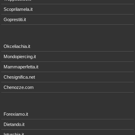
Scoprilamela.it
Goprestiti.it
Okceliachia.it
Mondopiercing.it
Mammaperfetta.it
Chesignifica.net
Chenozze.com
Forexiamo.it
Dietando.it
Inturchia.it