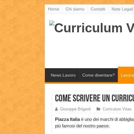
Home
Chi siamo
Contatti
Note Legali
News Lavoro
Come diventare?
Lavora
Come scrivere un curricu
Giuseppe Briganti
Curriculum Vitae
,
Piazza Italia
è uno dei marchi di abbigli
più famosi del nostro paese.