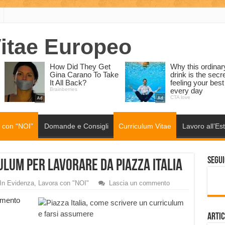
 con “NOI”
Domande e Consigli
Curriculum Vitae
Lavoro all’Es
Segui
lum per lavorare da Piazza Italia
In Evidenza
,
Lavora con "NOI"
Lascia un commento
amento
Artic