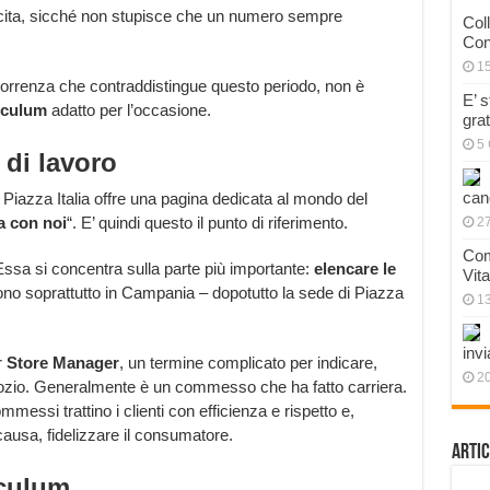
rescita, sicché non stupisce che un numero sempre
Col
Con
1
orrenza che contraddistingue questo periodo, non è
E’ 
riculum
adatto per l’occasione.
gra
5 
e di lavoro
can
i Piazza Italia offre una pagina dedicata al mondo del
a con noi
“. E’ quindi questo il punto di riferimento.
27
Com
ssa si concentra sulla parte più importante:
elencare le
Vit
no soprattutto in Campania – dopotutto la sede di Piazza
1
invi
r
Store Manager
, un termine complicato per indicare,
20
gozio. Generalmente è un commesso che ha fatto carriera.
mmessi trattino i clienti con efficienza e rispetto e,
ausa, fidelizzare il consumatore.
Artic
iculum