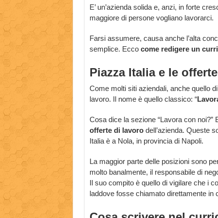
E’ un’azienda solida e, anzi, in forte c
maggiore di persone vogliano lavorarci.
Farsi assumere, causa anche l’alta conc
semplice. Ecco
come redigere un cur
Piazza Italia e le offert
Come molti siti aziendali, anche quello d
lavoro. Il nome è quello classico: “
Lavor
Cosa dice la sezione “Lavora con noi?” E
offerte di lavoro
dell’azienda. Queste so
Italia è a Nola, in provincia di Napoli.
La maggior parte delle posizioni sono pe
molto banalmente, il responsabile di ne
Il suo compito è quello di vigilare che i co
laddove fosse chiamato direttamente in c
Cosa scrivere nel curr