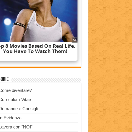
gorie
Come diventare?
Curriculum Vitae
Domande e Consigli
In Evidenza
Lavora con "NOI"