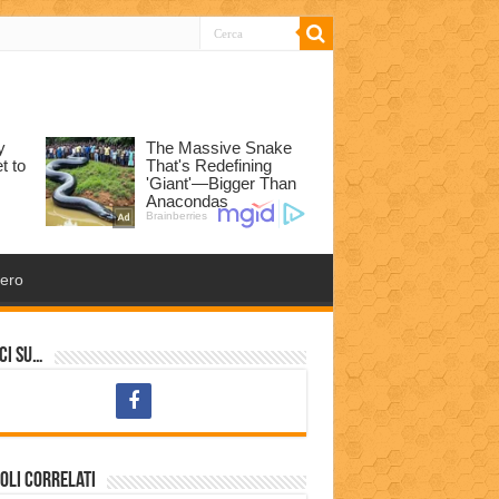
tero
ci su…
oli correlati