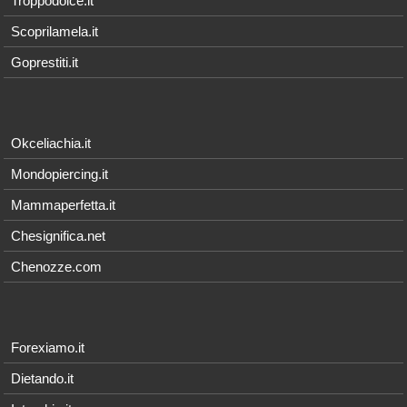
Troppodolce.it
Scoprilamela.it
Goprestiti.it
Okceliachia.it
Mondopiercing.it
Mammaperfetta.it
Chesignifica.net
Chenozze.com
Forexiamo.it
Dietando.it