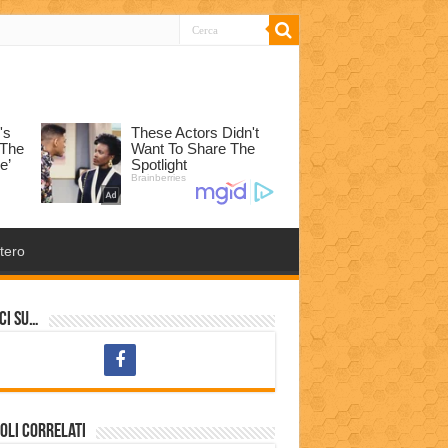
tero
ci su…
oli correlati