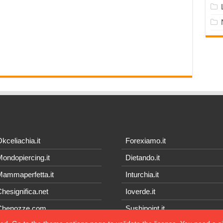
kceliachia.it
Forexiamo.it
ondopiercing.it
Dietando.it
ammaperfetta.it
Inturchia.it
hesignifica.net
Ioverde.it
Chenozze.com
Sushipoint.it