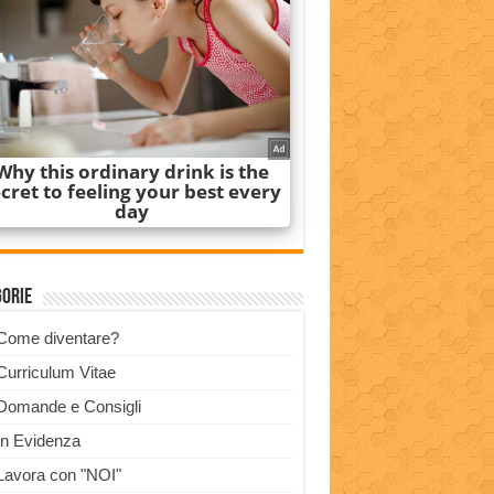
gorie
Come diventare?
Curriculum Vitae
Domande e Consigli
In Evidenza
Lavora con "NOI"