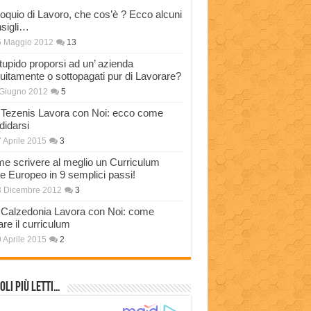
loquio di Lavoro, che cos’è ? Ecco alcuni
sigli…
5 Maggio 2012
13
stupido proporsi ad un’ azienda
tuitamente o sottopagati pur di Lavorare?
Giugno 2012
5
Tezenis Lavora con Noi: ecco come
didarsi
 Aprile 2015
3
e scrivere al meglio un Curriculum
ae Europeo in 9 semplici passi!
3 Dicembre 2012
3
Calzedonia Lavora con Noi: come
are il curriculum
 Aprile 2015
2
oli più Letti…