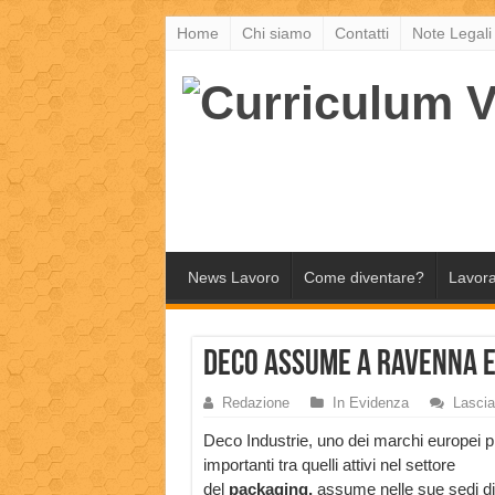
Home
Chi siamo
Contatti
Note Legali
News Lavoro
Come diventare?
Lavora
Deco assume a Ravenna 
Redazione
In Evidenza
Lasci
Deco Industrie, uno dei marchi europei p
importanti tra quelli attivi nel settore
del
packaging,
assume nelle sue sedi di