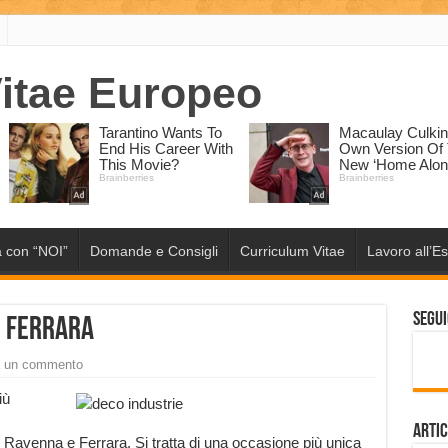
 con “NOI”
Domande e Consigli
Curriculum Vitae
Lavoro all’Es
Segui
e Ferrara
a un commento
iù
Artic
 Ravenna e Ferrara. Si tratta di una occasione più unica