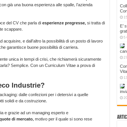
con già una buona esperienza alle spalle, l’azienda
Col
Con
1
voce del CV che parla di
esperienze pregresse,
si tratta di
E’ 
te scappare.
gra
5 
cquisire, e dall’altro la possibilità di un posto di lavoro
che garantisce buone possibilità di carriera.
can
27
te unica in tempi di crisi, che richiamerà sicuramente
tarla? Semplice. Con un Curriculum Vitae a prova di
Com
Vit
1
eco Industrie?
invi
ckaging: dalle confezioni per i detersivi a quelle
20
ti solidi e da costruzione.
Italia e grazie ad un managing esperto e
Artic
quote di mercato,
motivo per il quale si sono rese