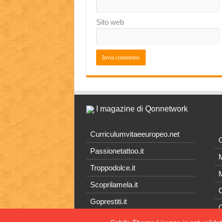
Sito web
I magazine di Qonnetwork
Curriculumvitaeeuropeo.net
O
Passionetattoo.it
M
Troppodolce.it
M
Scoprilamela.it
C
Goprestiti.it