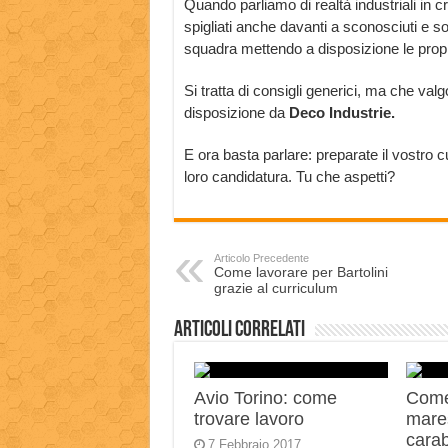
Quando parliamo di realtà industriali in cr
spigliati anche davanti a sconosciuti e so
squadra mettendo a disposizione le propr
Si tratta di consigli generici, ma che va
disposizione da
Deco Industrie.
E ora basta parlare: preparate il vostro c
loro candidatura. Tu che aspetti?
Articolo Precedente
Come lavorare per Bartolini
grazie al curriculum
Articoli correlati
Avio Torino: come
Come
trovare lavoro
mares
carab
7 Febbraio 2017