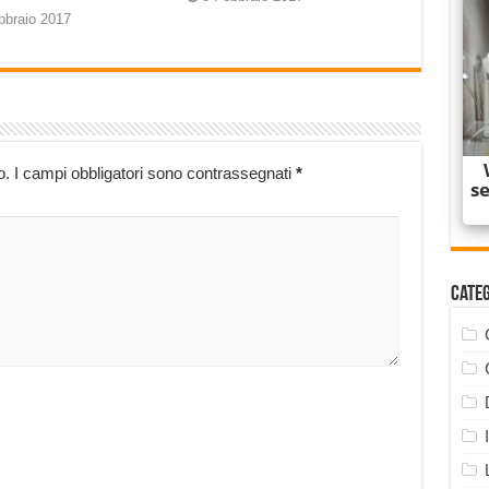
bbraio 2017
o.
I campi obbligatori sono contrassegnati
*
Cate