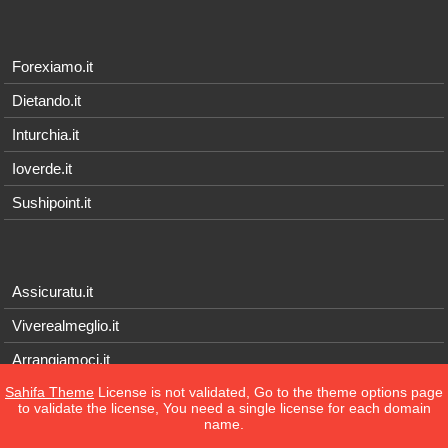
Forexiamo.it
Dietando.it
Inturchia.it
Ioverde.it
Sushipoint.it
Assicuratu.it
Viverealmeglio.it
Arrangiamoci.it
Sahifa Theme
License is not validated, Go to the theme options page
Tecnichef.it
to validate the license, You need a single license for each domain
name.