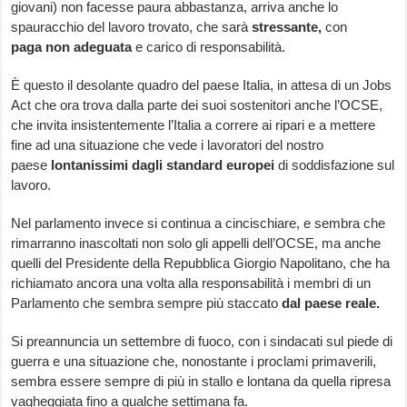
giovani) non facesse paura abbastanza, arriva anche lo
spauracchio del lavoro trovato, che sarà
stressante,
con
paga
non adeguata
e carico di responsabilità.
È questo il desolante quadro del paese Italia, in attesa di un Jobs
Act che ora trova dalla parte dei suoi sostenitori anche l’OCSE,
che invita insistentemente l’Italia a correre ai ripari e a mettere
fine ad una situazione che vede i lavoratori del nostro
paese
lontanissimi dagli standard europei
di soddisfazione sul
lavoro.
Nel parlamento invece si continua a cincischiare, e sembra che
rimarranno inascoltati non solo gli appelli dell’OCSE, ma anche
quelli del Presidente della Repubblica Giorgio Napolitano, che ha
richiamato ancora una volta alla responsabilità i membri di un
Parlamento che sembra sempre più staccato
dal paese reale.
Si preannuncia un settembre di fuoco, con i sindacati sul piede di
guerra e una situazione che, nonostante i proclami primaverili,
sembra essere sempre di più in stallo e lontana da quella ripresa
vagheggiata fino a qualche settimana fa.