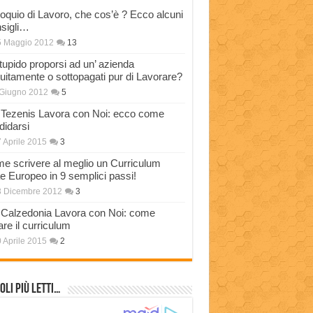
loquio di Lavoro, che cos’è ? Ecco alcuni
sigli…
5 Maggio 2012
13
stupido proporsi ad un’ azienda
tuitamente o sottopagati pur di Lavorare?
Giugno 2012
5
Tezenis Lavora con Noi: ecco come
didarsi
 Aprile 2015
3
e scrivere al meglio un Curriculum
ae Europeo in 9 semplici passi!
3 Dicembre 2012
3
Calzedonia Lavora con Noi: come
are il curriculum
 Aprile 2015
2
oli più Letti…