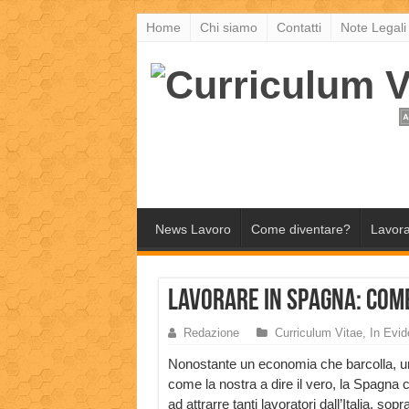
Home
Chi siamo
Contatti
Note Legali
News Lavoro
Come diventare?
Lavora
Lavorare in Spagna: com
Redazione
Curriculum Vitae
,
In Evi
Nonostante un economia che barcolla, u
come la nostra a dire il vero, la Spagna 
ad attrarre tanti lavoratori dall’Italia, sopra