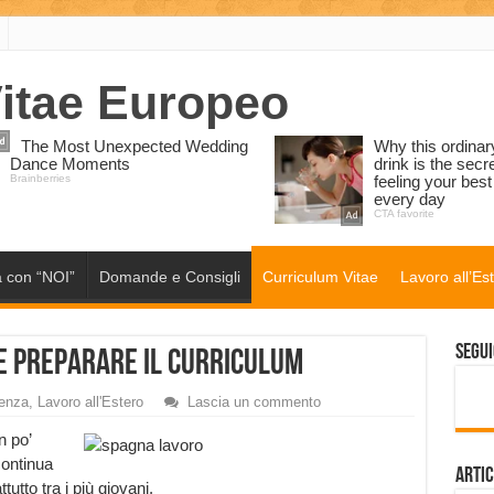
 con “NOI”
Domande e Consigli
Curriculum Vitae
Lavoro all’Es
Segui
e preparare il curriculum
denza
,
Lavoro all'Estero
Lascia un commento
n po’
continua
Artic
ttutto tra i più giovani.