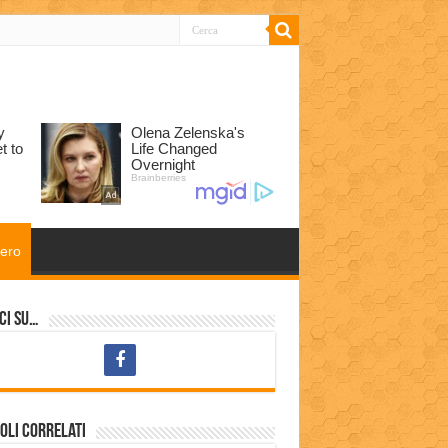
tero
ci su…
oli correlati