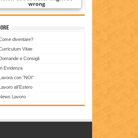
gorie
Come diventare?
Curriculum Vitae
Domande e Consigli
In Evidenza
Lavora con "NOI"
Lavoro all'Estero
News Lavoro