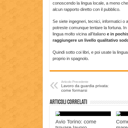
conoscendo la lingua locale, a meno che
alcun rapporto diretto con il pubblico.
Se siete ingegneri, tecnici, informatici o
potreste comunque tentare la fortuna. In 
lingua molto vicina all’italiano
e in pochi
raggiungere un livello qualitativo sod
Quindi sotto coi libri, e poi usate la li
proprio in spagnolo.
Articolo Precedente
Lavoro da guardia privata:
come formarsi
Articoli correlati
Avio Torino: come
Come
trovare lavoro
mares