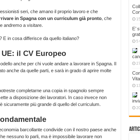
Col
ssionisti seri, che amano il proprio lavoro e che
Con
rrivare in Spagna con un curriculum già pronto
, che
1
he andremo a visitare.
E’ 
gra
E in cosa differisce da quello italiano?
5 
a UE: il CV Europeo
can
odello anche per chi vuole andare a lavorare in Spagna. Il
27
to anche da quelle parti, e sarà in grado di aprire molte
Com
Vit
1
o, potreste completarne una copia in spagnolo sempre
mette a disposizione dei lavoratori. In caso invece non
invi
è sicuramente più grande di quello del curriculum.
20
 fondamentale
Artic
’economia barcollante condivide con il nostro paese anche
che nessuno lo parli, ma è impossibile lavorare non