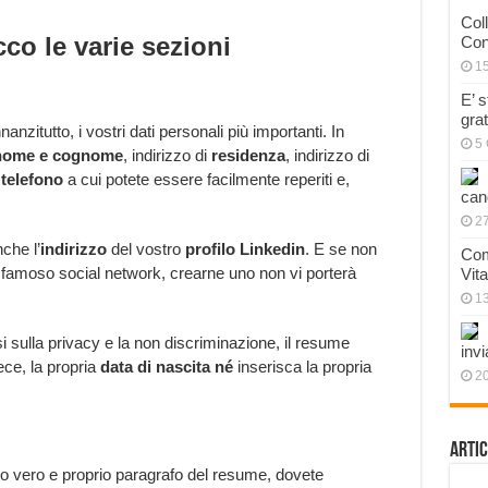
Col
co le varie sezioni
Con
1
E’ 
gra
anzitutto, i vostri dati personali più importanti. In
5 
nome e cognome
, indirizzo di
residenza
, indirizzo di
i
telefono
a cui potete essere facilmente reperiti e,
can
27
che l’
indirizzo
del vostro
profilo Linkedin
. E se non
Com
famoso social network, crearne uno non vi porterà
Vit
1
i sulla privacy e la non discriminazione, il resume
invi
ece, la propria
data di nascita
né
inserisca la propria
20
Artic
mo vero e proprio paragrafo del resume, dovete