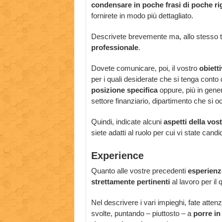
condensare in poche frasi di poche ri
fornirete in modo più dettagliato.
Descrivete brevemente ma, allo stesso t
professionale
.
Dovete comunicare, poi, il vostro
obietti
per i quali desiderate che si tenga conto 
posizione specifica
oppure, più in gener
settore finanziario, dipartimento che si 
Quindi, indicate alcuni
aspetti della vos
siete adatti al ruolo per cui vi state cand
Experience
Quanto alle vostre precedenti
esperienze
strettamente pertinenti
al lavoro per il 
Nel descrivere i vari impieghi, fate atte
svolte, puntando – piuttosto – a
porre in 