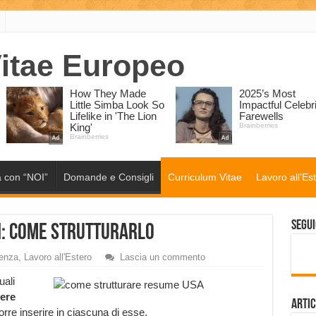
 con “NOI”
Domande e Consigli
Curriculum Vitae
Lavoro all’Es
Segui
ti: come strutturarlo
denza
,
Lavoro all'Estero
Lascia un commento
uali
ere
Artic
orre inserire in ciascuna di esse.