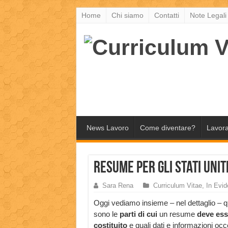
Home
Chi siamo
Contatti
Note Legali
News Lavoro
Come diventare?
Lavora
Resume per gli Stati Uni
Sara Rena
Curriculum Vitae
,
In Evi
Oggi vediamo insieme – nel dettaglio – q
sono le
parti di cui
un resume
deve ess
costituito
e quali dati e informazioni occ