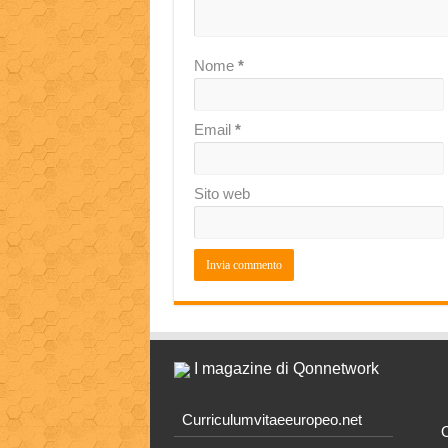
Nome
*
Email
*
Sito web
I magazine di Qonnetwork
Curriculumvitaeeuropeo.net
O