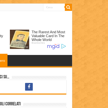
tero
ci su…
oli correlati