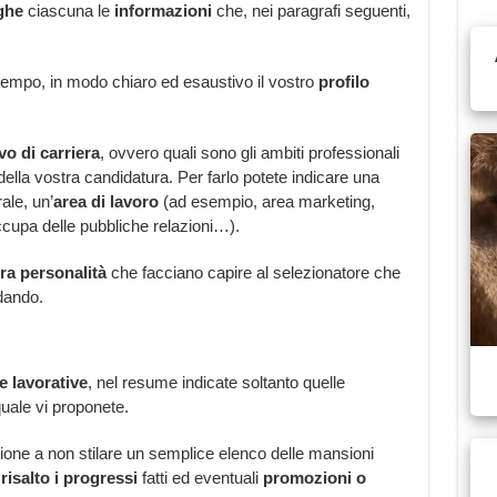
ghe
ciascuna le
informazioni
che, nei paragrafi seguenti,
empo, in modo chiaro ed esaustivo il vostro
profilo
vo di carriera
, ovvero quali sono gli ambiti professionali
della vostra candidatura. Per farlo potete indicare una
ale, un’
area di lavoro
(ad esempio, area marketing,
occupa delle pubbliche relazioni…).
tra personalità
che facciano capire al selezionatore che
idando.
 lavorative
, nel resume indicate soltanto quelle
quale vi proponete.
nzione a non stilare un semplice elenco delle mansioni
risalto i progressi
fatti ed eventuali
promozioni
o