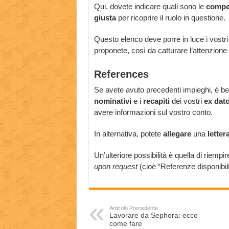
Qui, dovete indicare quali sono le
compe
giusta
per ricoprire il ruolo in questione.
Questo elenco deve porre in luce i vostr
proponete, così da catturare l’attenzione 
References
Se avete avuto precedenti impieghi, è ben
nominativi
e i
recapiti
dei vostri
ex dato
avere informazioni sul vostro conto.
In alternativa, potete
allegare
una
letter
Un’ulteriore possibilità è quella di riemp
upon request
(cioè “Referenze disponibili
Articolo Precedente
Lavorare da Sephora: ecco
come fare