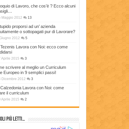
loquio di Lavoro, che cos’è ? Ecco alcuni
sigli…
5 Maggio 2012
13
stupido proporsi ad un’ azienda
tuitamente o sottopagati pur di Lavorare?
Giugno 2012
5
Tezenis Lavora con Noi: ecco come
didarsi
 Aprile 2015
3
e scrivere al meglio un Curriculum
ae Europeo in 9 semplici passi!
3 Dicembre 2012
3
Calzedonia Lavora con Noi: come
are il curriculum
 Aprile 2015
2
oli più Letti…