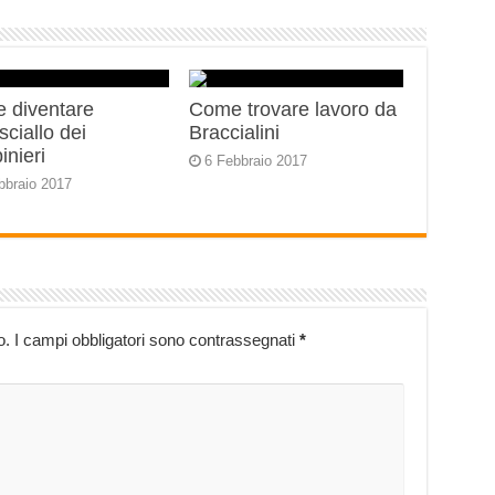
 diventare
Come trovare lavoro da
ciallo dei
Braccialini
inieri
6 Febbraio 2017
bbraio 2017
o.
I campi obbligatori sono contrassegnati
*