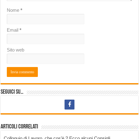
Nome
*
Email
*
Sito web
Seguici su…
Articoli correlati
Colloquio di Lavoro, che cos’è ? Ecco alcuni Consigli…