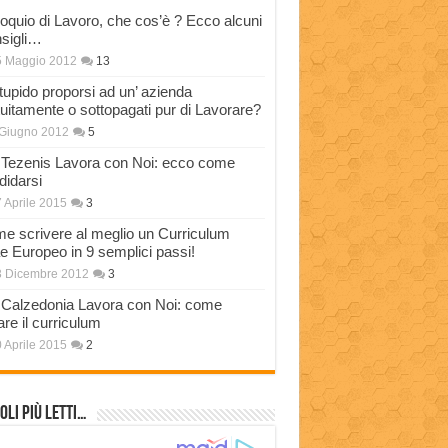
loquio di Lavoro, che cos’è ? Ecco alcuni
sigli…
5 Maggio 2012
13
stupido proporsi ad un’ azienda
tuitamente o sottopagati pur di Lavorare?
Giugno 2012
5
Tezenis Lavora con Noi: ecco come
didarsi
 Aprile 2015
3
e scrivere al meglio un Curriculum
ae Europeo in 9 semplici passi!
3 Dicembre 2012
3
Calzedonia Lavora con Noi: come
are il curriculum
 Aprile 2015
2
oli più Letti…