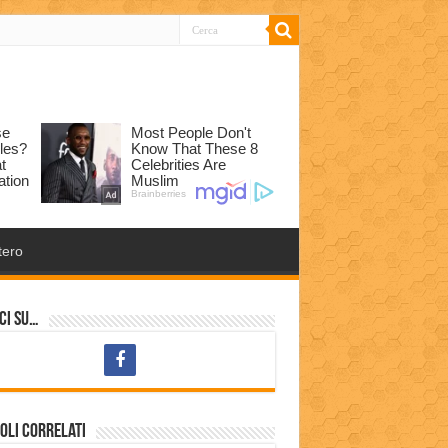
tero
ci su…
oli correlati