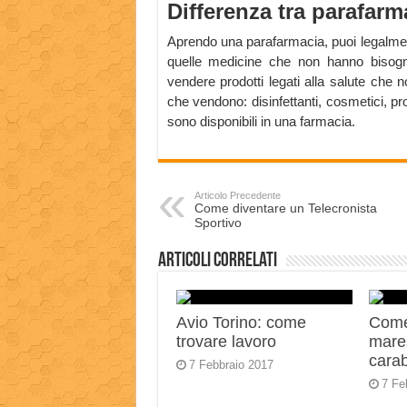
Differenza tra parafarm
Aprendo una parafarmacia, puoi legalmen
quelle medicine che non hanno bisogno
vendere prodotti legati alla salute che 
che vendono: disinfettanti, cosmetici, pro
sono disponibili in una farmacia.
Articolo Precedente
Come diventare un Telecronista
Sportivo
Articoli correlati
Avio Torino: come
Come
trovare lavoro
mares
carab
7 Febbraio 2017
7 Fe