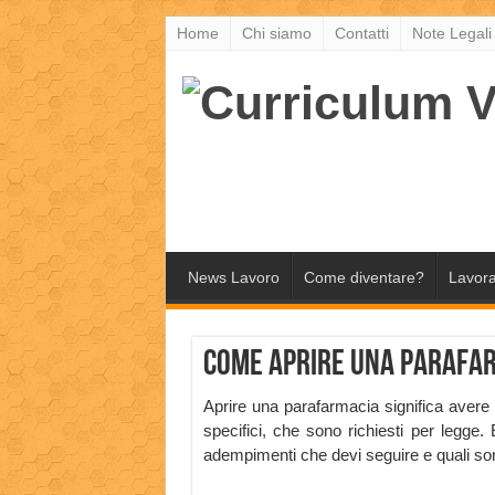
Home
Chi siamo
Contatti
Note Legali
News Lavoro
Come diventare?
Lavora
Come aprire una Parafarm
Aprire una parafarmacia significa avere r
specifici, che sono richiesti per legge. 
adempimenti che devi seguire e quali son