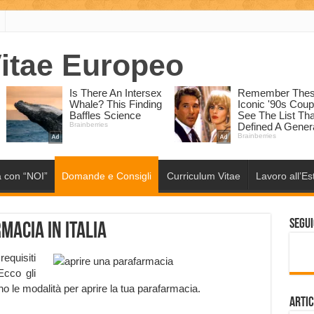
 con “NOI”
Domande e Consigli
Curriculum Vitae
Lavoro all’Es
Segui
acia in Italia
equisiti
Ecco gli
o le modalità per aprire la tua parafarmacia.
Artic