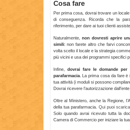
Cosa fare
Per prima cosa, dovrai trovare un locale
di conseguenza. Ricorda che la par
riferimento, per dare ai tuoi clienti assis
Naturalmente,
non dovresti aprire una
simili
: non farete altro che farvi conc
volta scelto il locale e la strategia comme
più vicini e usa dei programmi specifici pe
Infine,
dovrai fare le domande per l
parafarmacia
. La prima cosa da fare è
tua attività (i moduli si possono compil
Dovrai ricevere l’autorizzazione dall’ente 
Oltre al Ministero, anche la Regione, l’A
della tua parafarmacia.
Qui puoi scaricar
Solo quando avrai ricevuto tutta la docu
Camera di Commercio per iniziare la tua a