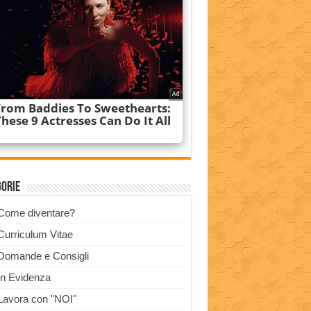
gorie
Come diventare?
Curriculum Vitae
Domande e Consigli
In Evidenza
Lavora con "NOI"