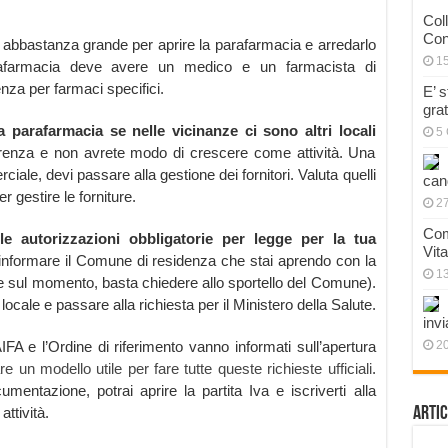
Col
Con
 abbastanza grande per aprire la parafarmacia e arredarlo
1
afarmacia deve avere un medico e un farmacista di
tenza per farmaci specifici.
E’ 
gra
 parafarmacia se nelle vicinanze ci sono altri locali
5 
orrenza e non avrete modo di crescere come attività. Una
rciale, devi passare alla gestione dei fornitori. Valuta quelli
can
r gestire le forniture.
27
Com
e autorizzazioni obbligatorie per legge per la tua
Vit
 informare il Comune di residenza che stai aprendo con la
1
are sul momento, basta chiedere allo sportello del Comune).
locale e passare alla richiesta per il Ministero della Salute.
invi
IFA e l’Ordine di riferimento vanno informati sull’apertura
20
e un modello utile per fare tutte queste richieste ufficiali
.
mentazione, potrai aprire la partita Iva e iscriverti alla
ttività.
Artic