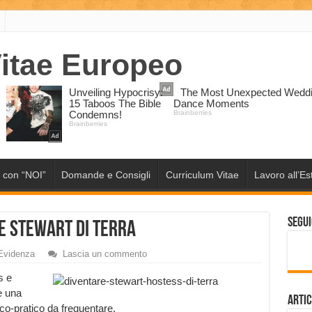
 con “NOI”
Domande e Consigli
Curriculum Vitae
Lavoro all’Es
Segui
e Stewart di terra
Evidenza
Lascia un commento
s e
e una
Artic
ico-pratico da frequentare.