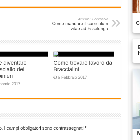
Articolo Successivo
Come mandare il curriculum
vitae ad Esselunga
 diventare
Come trovare lavoro da
ciallo dei
Braccialini
inieri
6 Febbraio 2017
bbraio 2017
o.
I campi obbligatori sono contrassegnati
*