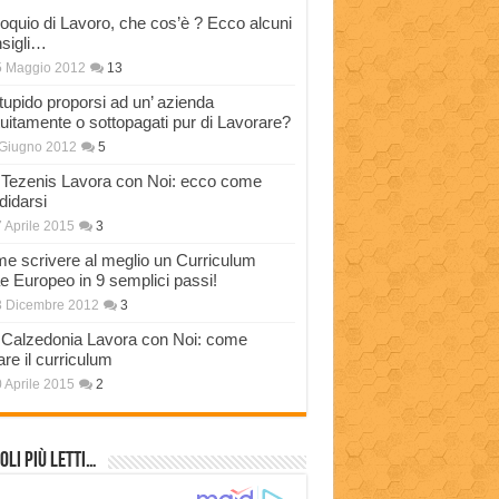
loquio di Lavoro, che cos’è ? Ecco alcuni
sigli…
5 Maggio 2012
13
stupido proporsi ad un’ azienda
tuitamente o sottopagati pur di Lavorare?
Giugno 2012
5
Tezenis Lavora con Noi: ecco come
didarsi
 Aprile 2015
3
e scrivere al meglio un Curriculum
ae Europeo in 9 semplici passi!
3 Dicembre 2012
3
Calzedonia Lavora con Noi: come
are il curriculum
 Aprile 2015
2
oli più Letti…