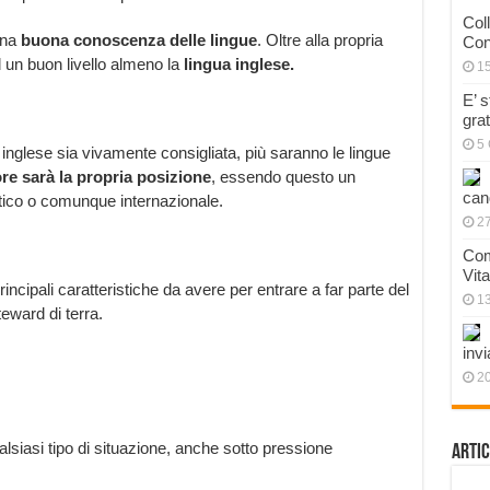
Col
una
buona conoscenza delle lingue
. Oltre alla propria
Con
un buon livello almeno la
lingua inglese.
1
E’ 
gra
5 
inglese sia vivamente consigliata, più saranno le lingue
re sarà la propria posizione
, essendo questo un
can
tico o comunque internazionale.
27
Com
Vit
ncipali caratteristiche da avere per entrare a far parte del
1
eward di terra.
invi
20
siasi tipo di situazione, anche sotto pressione
Artic