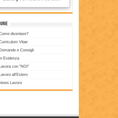
gorie
Come diventare?
Curriculum Vitae
Domande e Consigli
In Evidenza
Lavora con "NOI"
Lavoro all'Estero
News Lavoro