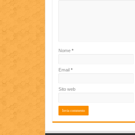
Nome
*
Email
*
Sito web