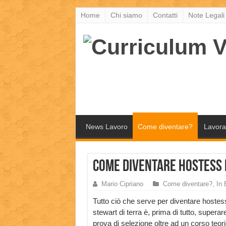
Home
Chi siamo
Contatti
Note Legali
News Lavoro
Come diventare?
Lavora
Come diventare Hostess 
Mario Cipriano
Come diventare?
,
In 
Tutto ciò che serve per diventare hostes
stewart di terra è, prima di tutto, superar
prova di selezione oltre ad un corso teor