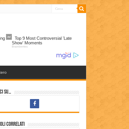
tero
ci su…
oli correlati