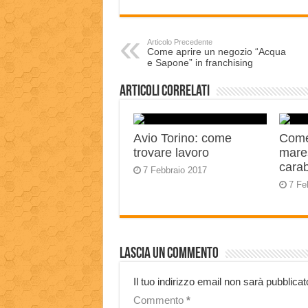
Articolo Precedente
Come aprire un negozio “Acqua
e Sapone” in franchising
Articoli correlati
Avio Torino: come
Come
trovare lavoro
mares
carab
7 Febbraio 2017
7 Fe
Lascia un commento
Il tuo indirizzo email non sarà pubblicat
Commento
*