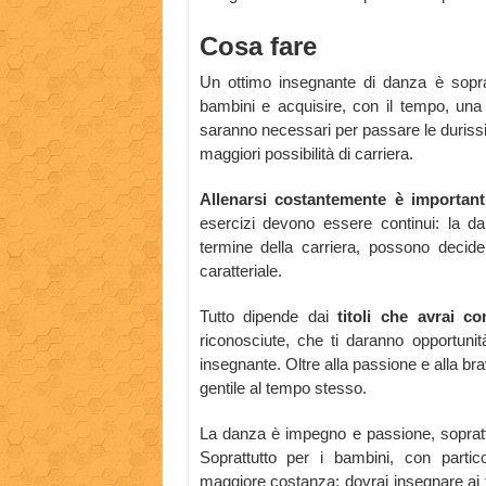
Cosa fare
Un ottimo insegnante di danza è soprat
bambini e acquisire, con il tempo, una c
saranno necessari per passare le durissi
maggiori possibilità di carriera.
Allenarsi costantemente è importanti
esercizi devono essere continui: la danz
termine della carriera, possono decide
caratteriale.
Tutto dipende dai
titoli che avrai co
riconosciute, che ti daranno opportuni
insegnante. Oltre alla passione e alla br
gentile al tempo stesso.
La danza è impegno e passione, sopratt
Soprattutto per i bambini, con partic
maggiore costanza: dovrai insegnare ai t