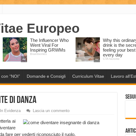
 con “NOI”
Domande e Consigli
Curriculum Vitae
Lavoro all’Es
Segui
te di Danza
In Evidenza
Lascia un commento
terla ai
ventare
Artic
a fare per vederti riconosciuto il ruolo.