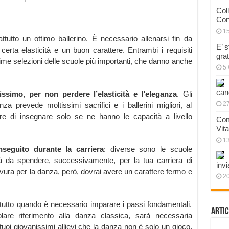
Col
Con
1
tutto un ottimo ballerino. È necessario allenarsi fin da
E’ 
erta elasticità e un buon carattere. Entrambi i requisiti
gra
me selezioni delle scuole più importanti, che danno anche
5 
can
ssimo, per non perdere l’elasticità e l’eleganza
. Gli
27
a prevede moltissimi sacrifici e i ballerini migliori, al
re di insegnare solo se ne hanno le capacità a livello
Com
Vit
1
nseguito durante la carriera
: diverse sono le scuole
tà da spendere, successivamente, per la tua carriera di
invi
avura per la danza, però, dovrai avere un carattere fermo e
20
utto quando è necessario imparare i passi fondamentali.
Artic
olare riferimento alla danza classica, sarà necessaria
uoi giovanissimi allievi che la danza non è solo un gioco,