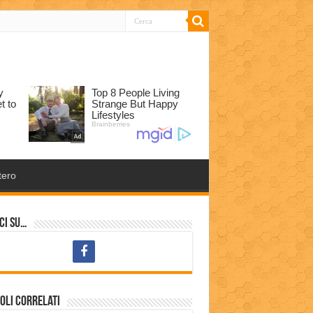
tero
ci su…
oli correlati