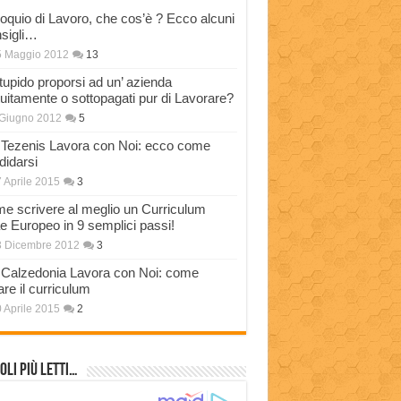
loquio di Lavoro, che cos’è ? Ecco alcuni
sigli…
5 Maggio 2012
13
stupido proporsi ad un’ azienda
tuitamente o sottopagati pur di Lavorare?
Giugno 2012
5
Tezenis Lavora con Noi: ecco come
didarsi
 Aprile 2015
3
e scrivere al meglio un Curriculum
ae Europeo in 9 semplici passi!
3 Dicembre 2012
3
Calzedonia Lavora con Noi: come
are il curriculum
 Aprile 2015
2
oli più Letti…