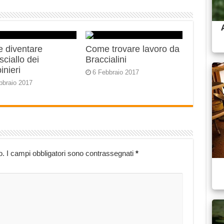
 diventare
Come trovare lavoro da
ciallo dei
Braccialini
inieri
6 Febbraio 2017
bbraio 2017
o.
I campi obbligatori sono contrassegnati
*