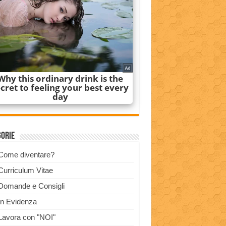
gorie
Come diventare?
Curriculum Vitae
Domande e Consigli
In Evidenza
Lavora con "NOI"