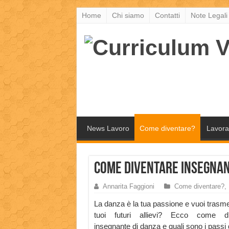
Home
Chi siamo
Contatti
Note Legali
News Lavoro
Come diventare?
Lavora
Come diventare Insegnan
Annarita Faggioni
Come diventare?
,
La danza è la tua passione e vuoi trasmet
tuoi futuri allievi? Ecco come di
insegnante di danza e quali sono i passi d