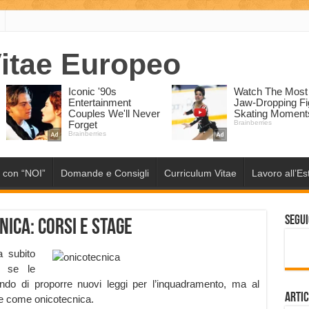
 con “NOI”
Domande e Consigli
Curriculum Vitae
Lavoro all’Es
Segui
ica: corsi e stage
a subito
e se le
ndo di proporre nuovi leggi per l’inquadramento, ma al
Artic
e come onicotecnica.