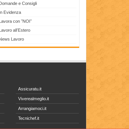
Domande e Consigli
In Evidenza
Lavora con "NOI"
Lavoro all'Estero
News Lavoro
Assicuratu.it
Viverealmeglio.it
Arrangiamoci.it
Tecnichef.it