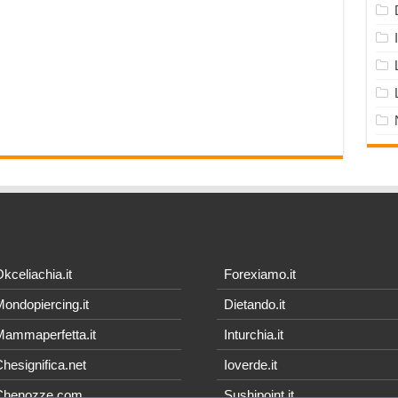
kceliachia.it
Forexiamo.it
ondopiercing.it
Dietando.it
ammaperfetta.it
Inturchia.it
hesignifica.net
Ioverde.it
Chenozze.com
Sushipoint.it