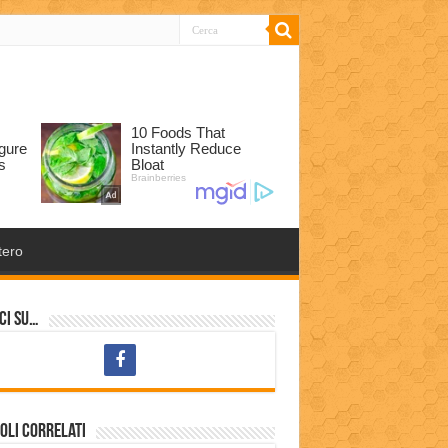
tero
ci su…
oli correlati