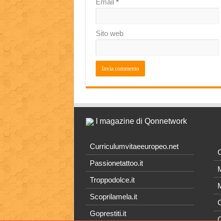
Email
*
Sito web
I magazine di Qonnetwork
Curriculumvitaeeuropeo.net
O
Passionetattoo.it
M
Troppodolce.it
M
Scoprilamela.it
C
Goprestiti.it