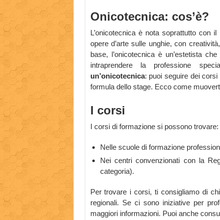
Onicotecnica: cos’è?
L’onicotecnica è nota soprattutto con il
opere d’arte sulle unghie, con creativit
base, l’onicotecnica è un’estetista ch
intraprendere la professione speci
un’onicotecnica
: puoi seguire dei cors
formula dello stage. Ecco come muoverti
I corsi
I corsi di formazione si possono trovare:
Nelle scuole di formazione professiona
Nei centri convenzionati con la Reg
categoria).
Per trovare i corsi, ti consigliamo di c
regionali. Se ci sono iniziative per pr
maggiori informazioni. Puoi anche consulta