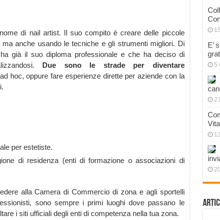
Col
Con
1
 nome di nail artist. Il suo compito è creare delle piccole
à, ma anche usando le tecniche e gli strumenti migliori. Di
E’ 
gra
e ha già il suo diploma professionale e che ha deciso di
alizzandosi.
Due sono le strade per diventare
5 
i ad hoc, oppure fare esperienze dirette per aziende con la
.
can
27
Com
Vit
1
le per estetiste.
invi
ione di residenza (enti di formazione o associazioni di
20
hiedere alla Camera di Commercio di zona e agli sportelli
ofessionisti, sono sempre i primi luoghi dove passano le
Artic
re i siti ufficiali degli enti di competenza nella tua zona.