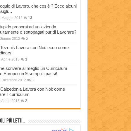
loquio di Lavoro, che cos’è ? Ecco alcuni
sigli…
5 Maggio 2012
13
stupido proporsi ad un’ azienda
tuitamente o sottopagati pur di Lavorare?
Giugno 2012
5
Tezenis Lavora con Noi: ecco come
didarsi
 Aprile 2015
3
e scrivere al meglio un Curriculum
ae Europeo in 9 semplici passi!
3 Dicembre 2012
3
Calzedonia Lavora con Noi: come
are il curriculum
 Aprile 2015
2
oli più Letti…