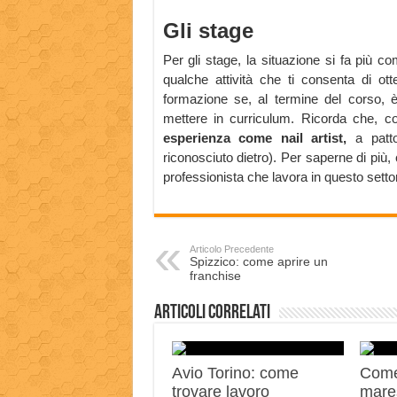
Gli stage
Per gli stage, la situazione si fa più co
qualche attività che ti consenta di ot
formazione se, al termine del corso, è
mettere in curriculum. Ricorda che, con
esperienza come nail artist,
a patto
riconosciuto dietro). Per saperne di più, 
professionista che lavora in questo settor
Articolo Precedente
Spizzico: come aprire un
franchise
Articoli correlati
Avio Torino: come
Come
trovare lavoro
mares