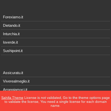
Forexiamo.it
Dietando.it
Inturchia.it
Ioverde.it
Sushipoint.it
Assicuratu.it
Viverealmeglio.it
Arrangiamoci.it
Sahifa Theme
License is not validated, Go to the theme options page
Tecnichef.it
to validate the license, You need a single license for each domain
name.