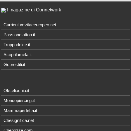
I magazine di Qonnetwork
Curriculumvitaeeuropeo.net
Passionetattoo.it
Troppodolce.it
Scoprilamela.it
Goprestiti.it
Okceliachia.it
Mondopiercing.it
Mammaperfetta.it
Chesignifica.net
Chenozze.com