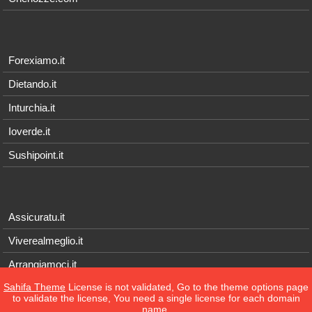
Forexiamo.it
Dietando.it
Inturchia.it
Ioverde.it
Sushipoint.it
Assicuratu.it
Viverealmeglio.it
Arrangiamoci.it
Sahifa Theme
License is not validated, Go to the theme options page
Tecnichef.it
to validate the license, You need a single license for each domain
name.