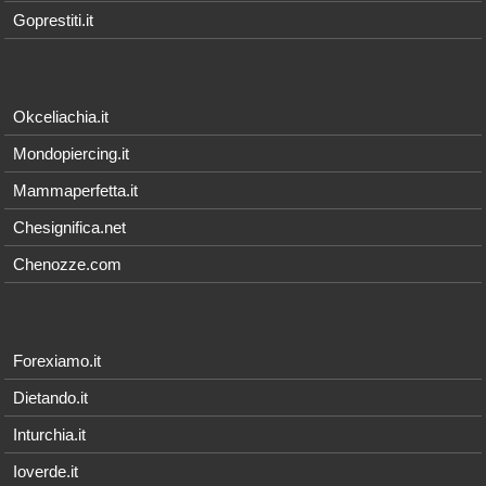
Goprestiti.it
Okceliachia.it
Mondopiercing.it
Mammaperfetta.it
Chesignifica.net
Chenozze.com
Forexiamo.it
Dietando.it
Inturchia.it
Ioverde.it