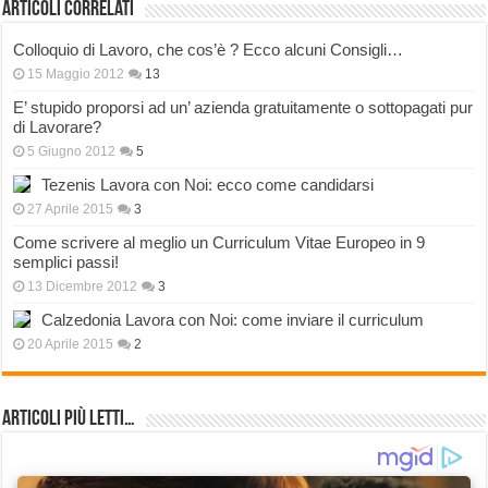
Articoli correlati
Colloquio di Lavoro, che cos’è ? Ecco alcuni Consigli…
15 Maggio 2012
13
E’ stupido proporsi ad un’ azienda gratuitamente o sottopagati pur
di Lavorare?
5 Giugno 2012
5
Tezenis Lavora con Noi: ecco come candidarsi
27 Aprile 2015
3
Come scrivere al meglio un Curriculum Vitae Europeo in 9
semplici passi!
13 Dicembre 2012
3
Calzedonia Lavora con Noi: come inviare il curriculum
20 Aprile 2015
2
Articoli più Letti…