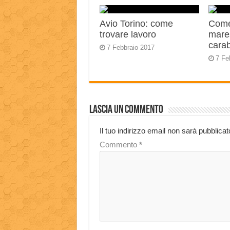
Avio Torino: come
Come
trovare lavoro
mares
carab
7 Febbraio 2017
7 Fe
Lascia un commento
Il tuo indirizzo email non sarà pubblicat
Commento
*