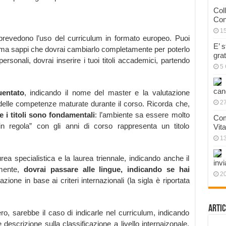
Col
Con
1
à prevedono l’uso del curriculum in formato europeo. Puoi
E’ 
s, ma sappi che dovrai cambiarlo completamente per poterlo
gra
 personali, dovrai inserire i tuoi titoli accademici, partendo
5 
can
uentato
, indicando il nome del master e la valutazione
27
delle competenze maturate durante il corso. Ricorda che,
e i titoli sono fondamentali
: l’ambiente sa essere molto
Com
in regola” con gli anni di corso rappresenta un titolo
Vit
1
ea specialistica e la laurea triennale, indicando anche il
invi
amente,
dovrai passare alle lingue, indicando se hai
20
azione in base ai criteri internazionali (la sigla è riportata
Artic
ero, sarebbe il caso di indicarle nel curriculum, indicando
 descrizione sulla classificazione a livello internaizonale.