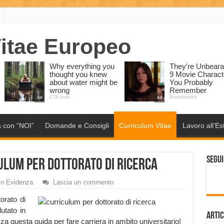
 con “NOI”
Domande e Consigli
Curriculum Vitae
Lavoro all’Es
Segui
ulum per Dottorato di Ricerca
In Evidenza
Lascia un commento
torato di
lutato in
Artic
zza questa guida per fare carriera in ambito universitario!