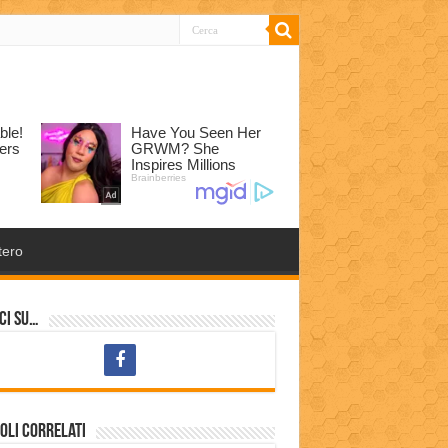
tero
ci su…
oli correlati