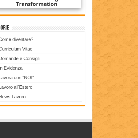
gorie
Come diventare?
Curriculum Vitae
Domande e Consigli
In Evidenza
Lavora con "NOI"
Lavoro all'Estero
News Lavoro