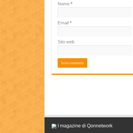
Nome
*
Email
*
Sito web
I magazine di Qonnetwork