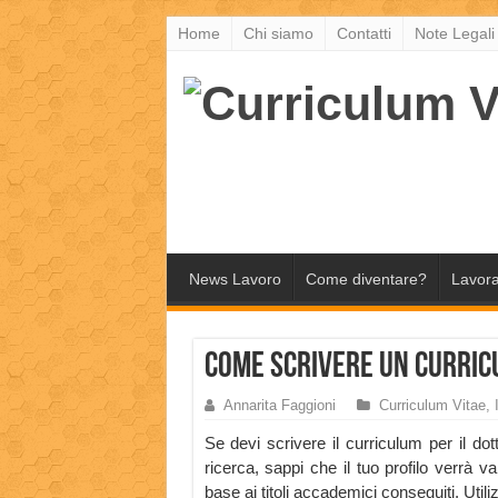
Home
Chi siamo
Contatti
Note Legali
News Lavoro
Come diventare?
Lavora
Come scrivere un Curric
Annarita Faggioni
Curriculum Vitae
,
Se devi scrivere il curriculum per il dot
ricerca, sappi che il tuo profilo verrà va
base ai titoli accademici conseguiti. Utili