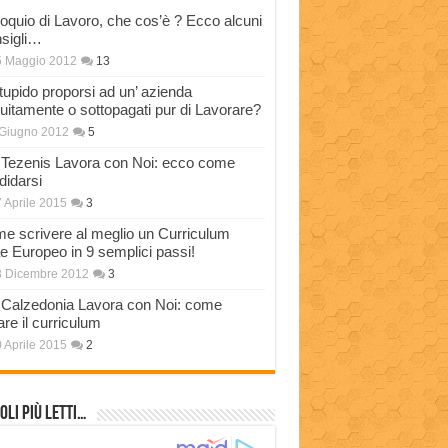
loquio di Lavoro, che cos’è ? Ecco alcuni
sigli…
5 Maggio 2012
13
stupido proporsi ad un’ azienda
tuitamente o sottopagati pur di Lavorare?
Giugno 2012
5
Tezenis Lavora con Noi: ecco come
didarsi
 Aprile 2015
3
e scrivere al meglio un Curriculum
ae Europeo in 9 semplici passi!
3 Dicembre 2012
3
Calzedonia Lavora con Noi: come
are il curriculum
 Aprile 2015
2
oli più Letti…