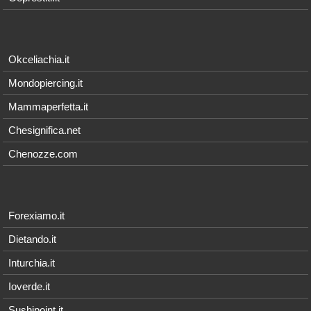
Okceliachia.it
Mondopiercing.it
Mammaperfetta.it
Chesignifica.net
Chenozze.com
Forexiamo.it
Dietando.it
Inturchia.it
Ioverde.it
Sushipoint.it