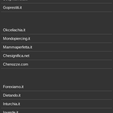
Goprestiti.it
Okceliachia.it
Mondopiercing.it
Mammaperfetta.it
Chesignifica.net
Chenozze.com
Forexiamo.it
Dietando.it
Inturchia.it
Ioverde.it