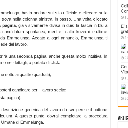
Col
Con
Emmelunga, basta andare sul sito ufficiale e cliccare sulla
1
trova nella colonna sinistra, in basso. Una volta cliccato
a pagina
, già visivamente divisa in due:
l
a fascia in blu a
E’ 
gra
 candidatura spontanea, mentre in alto troverai le ultime
ne da Emmelunga. Accato a ogni annuncio, Emmelunga ti
5 
ede del lavoro.
can
aprirà una seconda pagina, anche questa molto intuitiva. In
27
no nei dettagli, a portata di click:
Com
Vit
e sotto ai quattro quadrati);
1
terti candidare per il lavoro scelto;
invi
sta pagina).
20
 descrizione generica del lavoro da svolgere e il bottone
rriculum. A questo punto, dovrai completare la procedura
Artic
orse Umane di Emmelunga.