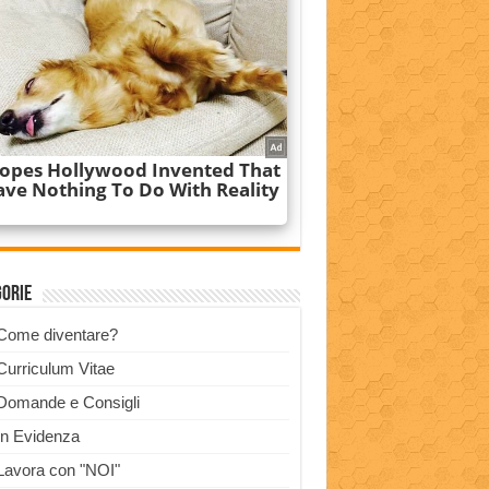
gorie
Come diventare?
Curriculum Vitae
Domande e Consigli
In Evidenza
Lavora con "NOI"