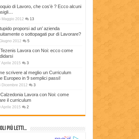
loquio di Lavoro, che cos’è ? Ecco alcuni
sigli…
5 Maggio 2012
13
stupido proporsi ad un’ azienda
tuitamente o sottopagati pur di Lavorare?
Giugno 2012
5
Tezenis Lavora con Noi: ecco come
didarsi
 Aprile 2015
3
e scrivere al meglio un Curriculum
ae Europeo in 9 semplici passi!
3 Dicembre 2012
3
Calzedonia Lavora con Noi: come
are il curriculum
 Aprile 2015
2
oli più Letti…