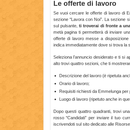
Le offerte di lavoro
Se vuoi cercare le offerte di lavoro di 
sezione “Lavora con Noi”. La sezione si 
sul pulsante,
ti troverai di fronte a un
metà pagina ti permetterà di inviare una
offerte di lavoro messe a disposizio
indica immediatamente dove si trova la s
Seleziona l’annuncio desiderato e ti si 
alto trovi quattro sezioni, che ti mostreran
Descrizione del lavoro (è ripetuta anch
Orario di lavoro;
Requisiti richiesti da Emmelunga per po
Luogo di lavoro (ripetuto anche in que
Dopo questi quattro quadranti, trovi una
rosso “Candidati” per inviare il tuo cu
iscrivendoti sul sito dedicato alle Ris