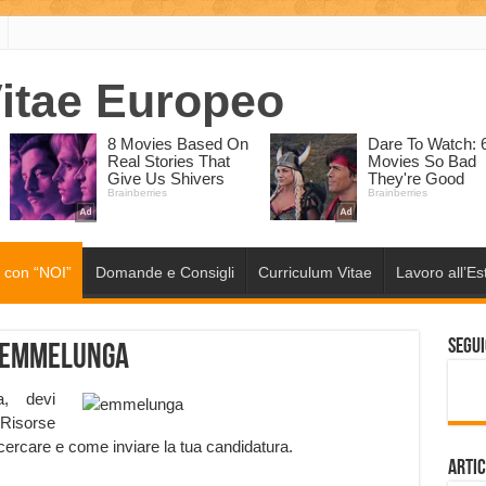
 con “NOI”
Domande e Consigli
Curriculum Vitae
Lavoro all’Es
Segui
 Emmelunga
, devi
Risorse
ercare e come inviare la tua candidatura.
Artic