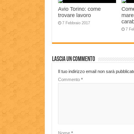
Avio Torino: come
Come
trovare lavoro
mares
carab
7 Febbraio 2017
7 Fe
Lascia un commento
Il tuo indirizzo email non sarà pubblicat
Commento
*
Nome
*