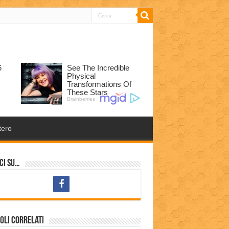
tero
ci su…
oli correlati