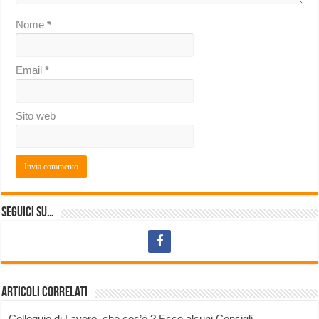
Nome
*
Email
*
Sito web
Seguici su…
Articoli correlati
Colloquio di Lavoro, che cos’è ? Ecco alcuni Consigli…