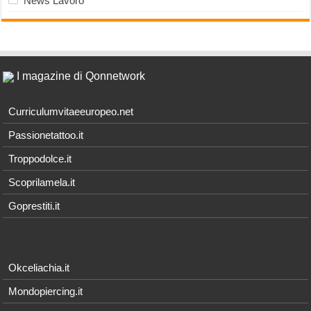
News Lavoro
I magazine di Qonnetwork
Curriculumvitaeeuropeo.net
Passionetattoo.it
Troppodolce.it
Scoprilamela.it
Goprestiti.it
Okceliachia.it
Mondopiercing.it