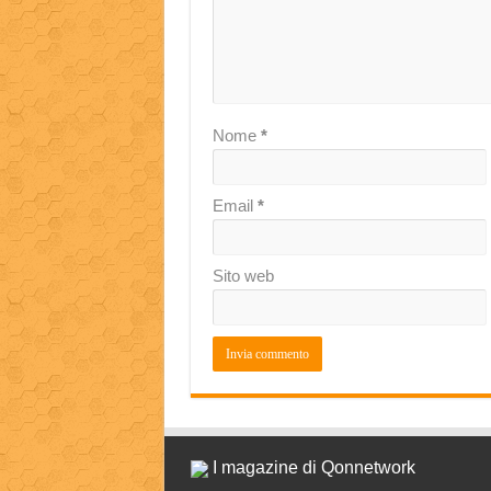
Nome
*
Email
*
Sito web
I magazine di Qonnetwork