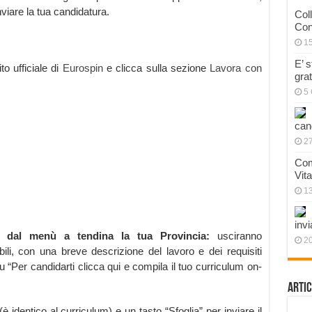
iare la tua candidatura.
Col
Con
1
E’ 
to ufficiale di
Eurospin
e clicca sulla sezione
Lavora con
gra
5 
can
27
Com
Vit
1
invi
i dal menù a tendina la tua Provincia:
usciranno
20
ibili, con una breve descrizione del lavoro e dei requisiti
a su “Per candidarti clicca qui e compila il tuo curriculum on-
Artic
 identico al curriculum) e un tasto “Sfoglia” per inviare il