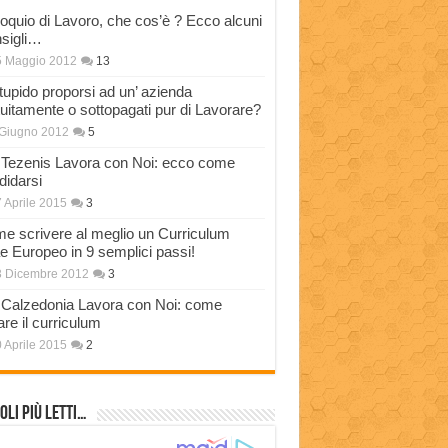
loquio di Lavoro, che cos’è ? Ecco alcuni
sigli…
5 Maggio 2012
13
stupido proporsi ad un’ azienda
tuitamente o sottopagati pur di Lavorare?
Giugno 2012
5
Tezenis Lavora con Noi: ecco come
didarsi
 Aprile 2015
3
e scrivere al meglio un Curriculum
ae Europeo in 9 semplici passi!
3 Dicembre 2012
3
Calzedonia Lavora con Noi: come
are il curriculum
 Aprile 2015
2
oli più Letti…