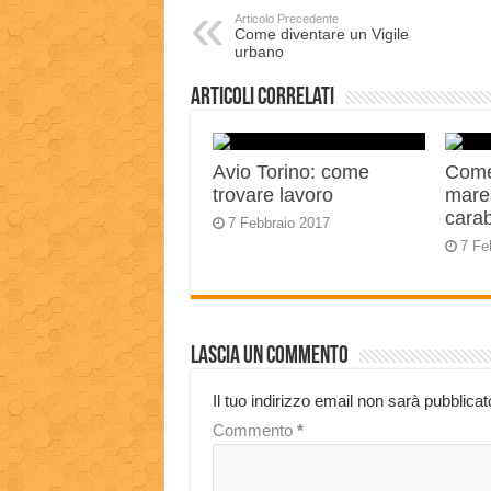
Articolo Precedente
Come diventare un Vigile
urbano
Articoli correlati
Avio Torino: come
Come
trovare lavoro
mares
carab
7 Febbraio 2017
7 Fe
Lascia un commento
Il tuo indirizzo email non sarà pubblicat
Commento
*