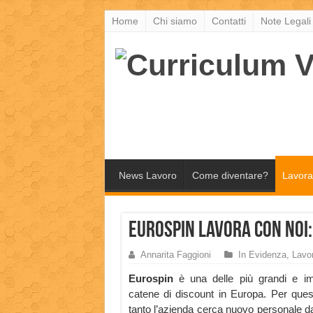
Home
Chi siamo
Contatti
Note Legali
News Lavoro
Come diventare?
Lavora
Eurospin Lavora con Noi:
Annarita Faggioni
In Evidenza
,
Lavo
Eurospin
è una delle più grandi e im
catene di discount in Europa. Per ques
tanto l’azienda cerca nuovo personale da 