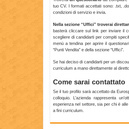
tuo CV. I formati accettati sono: .txt, .d
condizioni di servizio e invia.
Nella sezione “Uffici” troverai dirett
basterà cliccare sul link per inviare il 
scegliere di candidarti per compiti specif
menù a tendina per aprire il questiona
“Punti Vendita” e della sezione “Uffici”.
Se hai deciso di candidarti per un discoun
curriculum a mano direttamente al dirett
Come sarai contattato
Se il tuo profilo sarà accettato da Eurosp
colloquio. L’azienda rappresenta un’o
esperienza nel settore, sia per chi è all
a fini curriculum.