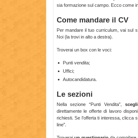
sia formazione sul campo. Ecco come inv
Come mandare il CV
Per mandare il tuo curriculum, vai sul si
Noi
(la trovi in alto a destra).
Troverai un box con le voci:
Punti vendita;
Uffici;
Autocandidatura.
Le sezioni
Nella sezione “Punti Vendita”,
scegl
direttamente le offerte di lavoro dispon
richiesti. Se l’offerta ti interessa, clicc
line”.
Troverai
un questionario
da compilare (è