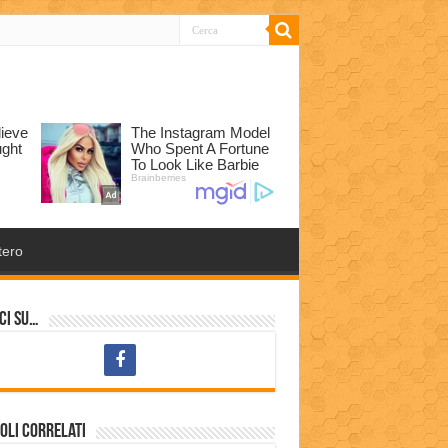
tero
ci su…
oli correlati