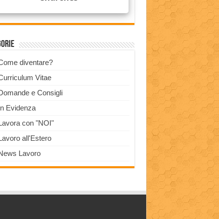
gorie
Come diventare?
Curriculum Vitae
Domande e Consigli
In Evidenza
Lavora con "NOI"
Lavoro all'Estero
News Lavoro