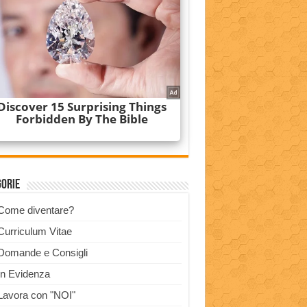
gorie
Come diventare?
Curriculum Vitae
Domande e Consigli
In Evidenza
Lavora con "NOI"