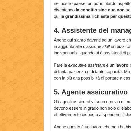
nel nostro paese, un po’ in ritardo rispett
diventando
la conditio sine qua non
se
qui
la grandissima richiesta per questo
4. Assistente del mana
Anche qui siamo davanti ad un lavoro ch
in aggiunta alle classiche
skill
un pizzico
indispensabili quando si è assistenti di p
Fare la
executive assistant
è un
lavoro
di tanta pazienza e di tante capacità. Ma
con la più alta possibilità di portare a c
5. Agente assicurativo
Gli agenti assicurativi sono una via di m
devono essere in grado non solo di elabo
effettivamente disposto a spendere il cli
Anche questo è un lavoro che non ha bi