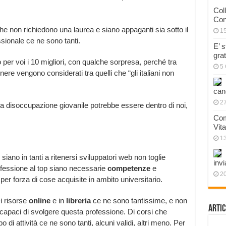
Col
Con
e non richiedono una laurea e siano appaganti sia sotto il
1
sionale ce ne sono tanti.
E’ 
gra
per voi i 10 migliori, con qualche sorpresa, perché tra
5 
nere vengono considerati tra quelli che “gli italiani non
can
27
la disoccupazione giovanile potrebbe essere dentro di noi,
Com
Vit
1
e siano in tanti a ritenersi sviluppatori web non toglie
invi
fessione al top siano necessarie
competenze
e
20
r forza di cose acquisite in ambito universitario.
Di risorse
online
e in
libreria
ce ne sono tantissime, e non
Artic
e capaci di svolgere questa professione. Di corsi che
di attività ce ne sono tanti, alcuni validi, altri meno. Per