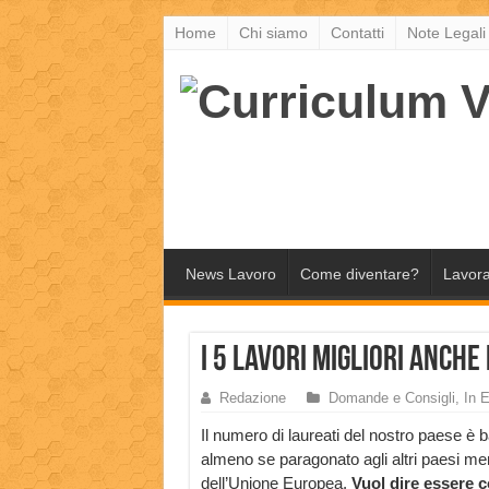
Home
Chi siamo
Contatti
Note Legali
News Lavoro
Come diventare?
Lavora
I 5 lavori migliori anche
Redazione
Domande e Consigli
,
In 
Il numero di laureati del nostro paese è 
almeno se paragonato agli altri paesi m
dell’Unione Europea.
Vuol dire essere 