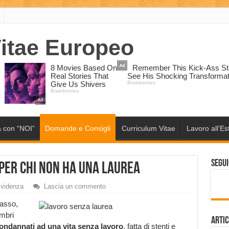
 con “NOI”
Domande e Consigli
Curriculum Vitae
Lavoro all’Es
Segui
 per chi non ha una laurea
Evidenza
Lascia un commento
basso,
embri
Artic
condannati ad una vita senza lavoro
, fatta di stenti e