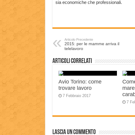
sia economiche che professionali.
Articolo Precedente
2015: per le mamme arriva il
telelavoro
Articoli correlati
Avio Torino: come
Come
trovare lavoro
mares
carab
7 Febbraio 2017
7 Fe
Lascia un commento