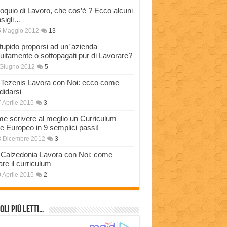
loquio di Lavoro, che cos’è ? Ecco alcuni
sigli…
5 Maggio 2012
13
stupido proporsi ad un’ azienda
tuitamente o sottopagati pur di Lavorare?
Giugno 2012
5
Tezenis Lavora con Noi: ecco come
didarsi
 Aprile 2015
3
e scrivere al meglio un Curriculum
ae Europeo in 9 semplici passi!
3 Dicembre 2012
3
Calzedonia Lavora con Noi: come
are il curriculum
 Aprile 2015
2
oli più Letti…