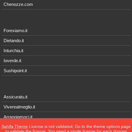
Chenozze.com
Forexiamo.it
Dietando.it
Inturchia.it
Ioverde.it
Sushipoint.it
Assicuratu.it
Viverealmeglio.it
Arrangiamoci.it
Sahifa Theme
License is not validated, Go to the theme options page
Tecnichef.it
to validate the license, You need a single license for each domain