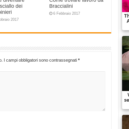
 diventare
Come trovare lavoro da
ciallo dei
Braccialini
inieri
6 Febbraio 2017
bbraio 2017
o.
I campi obbligatori sono contrassegnati
*