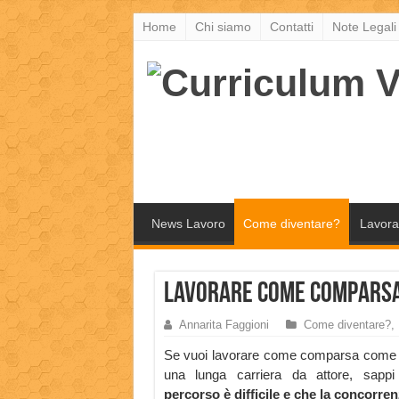
Home
Chi siamo
Contatti
Note Legali
News Lavoro
Come diventare?
Lavora
Lavorare come comparsa 
Annarita Faggioni
Come diventare?
,
Se vuoi lavorare come comparsa come i
una lunga carriera da attore, sap
percorso è difficile e che la concorr