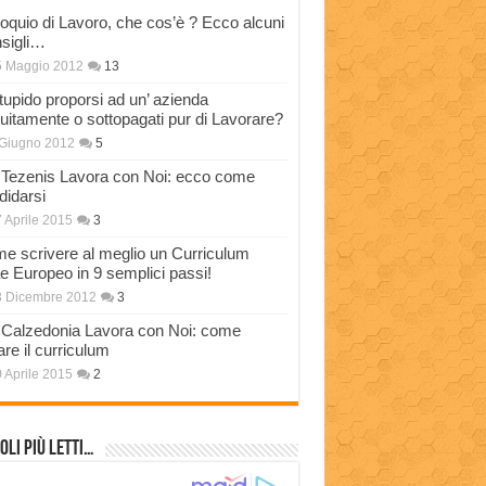
loquio di Lavoro, che cos’è ? Ecco alcuni
sigli…
5 Maggio 2012
13
stupido proporsi ad un’ azienda
tuitamente o sottopagati pur di Lavorare?
Giugno 2012
5
Tezenis Lavora con Noi: ecco come
didarsi
 Aprile 2015
3
e scrivere al meglio un Curriculum
ae Europeo in 9 semplici passi!
3 Dicembre 2012
3
Calzedonia Lavora con Noi: come
are il curriculum
 Aprile 2015
2
oli più Letti…