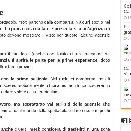
Col
e
Con
1
pettacolo, molti partono dalla comparsa in alcuni spot o nei
E’ 
e.
La prima cosa da fare è presentarsi a un’agenzia di
gra
foto devono mostrare il viso: per questo, alcune agenzie
5 
can
cura il tuo look (anche con l’aiuto di un truccatore se
27
enzia ti aprirà le porte per le prime esperienze
, dopo
frontare i provini.
Com
Vit
e con le prime pellicole
. Nel ruolo di comparsa, non ti
1
in scena: probabilmente, i tuoi amici non ti riconosceranno
a dare valore al tuo curriculum.
invi
20
lavoro, ma soprattutto vai sui siti delle agenzie che
 primo no: il mondo dello spettacolo è duro e solo in pochi
a.
Artic
anche diversi mesi: considera di trasferirti in una zona