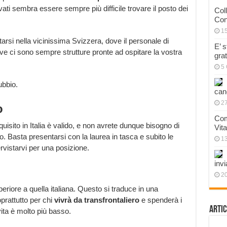
ati sembra essere sempre più difficile trovare il posto dei
Col
Con
1
tarsi nella vicinissima Svizzera, dove il personale di
E’ 
ve ci sono sempre strutture pronte ad ospitare la vostra
gra
5 
ubbio.
can
27
o
Com
quisito in Italia è valido, e non avrete dunque bisogno di
Vit
o. Basta presentarsi con la laurea in tasca e subito le
1
rvistarvi per una posizione.
invi
20
eriore a quella italiana. Questo si traduce in una
prattutto per chi
vivrà da transfrontaliero
e spenderà i
Artic
 vita è molto più basso.