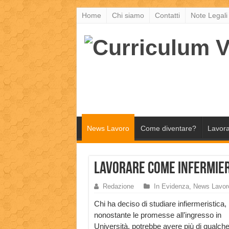
Home
Chi siamo
Contatti
Note Legali
News Lavoro
Come diventare?
Lavora
Lavorare come infermier
Redazione
In Evidenza
,
News Lavor
Chi ha deciso di studiare infiermeristica,
nonostante le promesse all’ingresso in
Università, potrebbe avere più di qualc