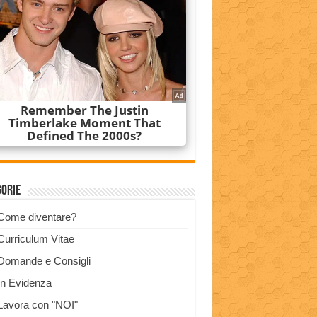
gorie
Come diventare?
Curriculum Vitae
Domande e Consigli
In Evidenza
Lavora con "NOI"