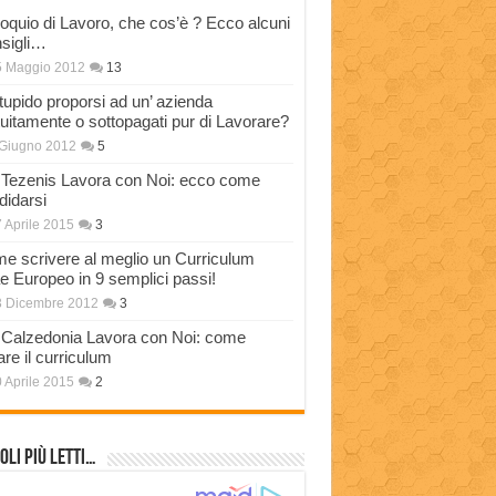
loquio di Lavoro, che cos’è ? Ecco alcuni
sigli…
5 Maggio 2012
13
stupido proporsi ad un’ azienda
tuitamente o sottopagati pur di Lavorare?
Giugno 2012
5
Tezenis Lavora con Noi: ecco come
didarsi
 Aprile 2015
3
e scrivere al meglio un Curriculum
ae Europeo in 9 semplici passi!
3 Dicembre 2012
3
Calzedonia Lavora con Noi: come
are il curriculum
 Aprile 2015
2
oli più Letti…