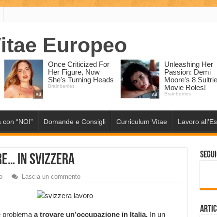
 con “NOI”
Domande e Consigli
Curriculum Vitae
Lavoro all’Es
Segui
e… in Svizzera
o
Lascia un commento
Artic
he problema
a trovare un’occupazione in Italia.
In un