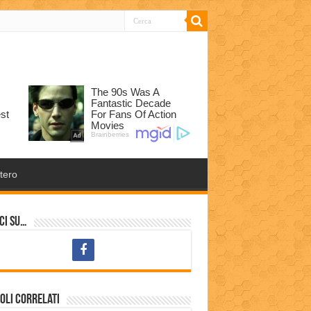
tero
ci su…
oli correlati