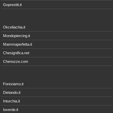
Goprestiti.it
Okceliachia.it
Mondopiercing.it
Mammaperfetta.it
Chesignifica.net
Chenozze.com
Forexiamo.it
Dietando.it
Inturchia.it
Ioverde.it