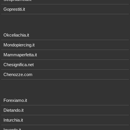
Goprestiti.it
Okceliachia.it
Mondopiercing.it
Mammaperfetta.it
Chesignifica.net
Chenozze.com
Forexiamo.it
Dietando.it
Inturchia.it
Ioverde.it