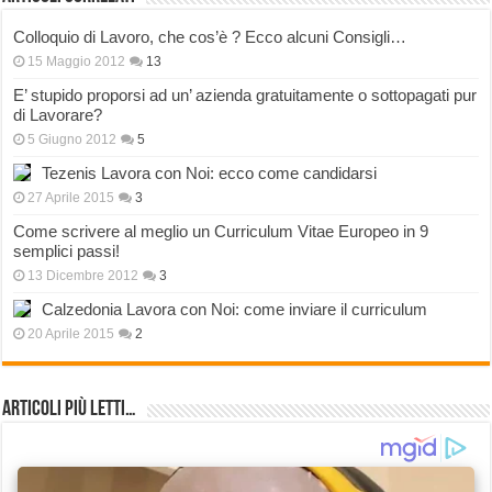
Colloquio di Lavoro, che cos’è ? Ecco alcuni Consigli…
15 Maggio 2012
13
E’ stupido proporsi ad un’ azienda gratuitamente o sottopagati pur
di Lavorare?
5 Giugno 2012
5
Tezenis Lavora con Noi: ecco come candidarsi
27 Aprile 2015
3
Come scrivere al meglio un Curriculum Vitae Europeo in 9
semplici passi!
13 Dicembre 2012
3
Calzedonia Lavora con Noi: come inviare il curriculum
20 Aprile 2015
2
Articoli più Letti…