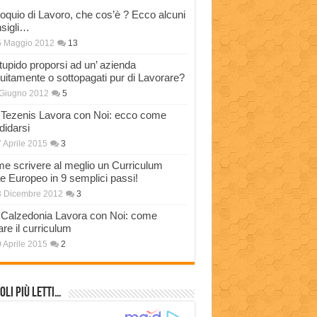
loquio di Lavoro, che cos’è ? Ecco alcuni
sigli…
5 Maggio 2012
13
stupido proporsi ad un’ azienda
tuitamente o sottopagati pur di Lavorare?
Giugno 2012
5
Tezenis Lavora con Noi: ecco come
didarsi
 Aprile 2015
3
e scrivere al meglio un Curriculum
ae Europeo in 9 semplici passi!
3 Dicembre 2012
3
Calzedonia Lavora con Noi: come
are il curriculum
 Aprile 2015
2
oli più Letti…