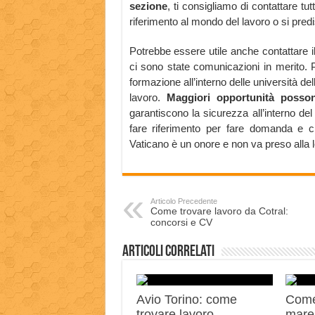
sezione
, ti consigliamo di contattare tut
riferimento al mondo del lavoro o si pred
Potrebbe essere utile anche contattare i
ci sono state comunicazioni in merito.
formazione all’interno delle università de
lavoro.
Maggiori opportunità posson
garantiscono la sicurezza all’interno de
fare riferimento per fare domanda e ch
Vaticano è un onore e non va preso alla 
Articolo Precedente
Come trovare lavoro da Cotral:
concorsi e CV
Articoli correlati
Avio Torino: come
Come
trovare lavoro
mares