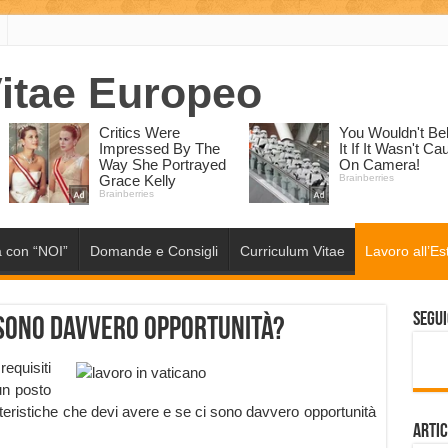
 con “NOI”
Domande e Consigli
Curriculum Vitae
Lavoro all’Es
Segui
 sono davvero opportunità?
equisiti
 un posto
tteristiche che devi avere e se ci sono davvero opportunità
Artic