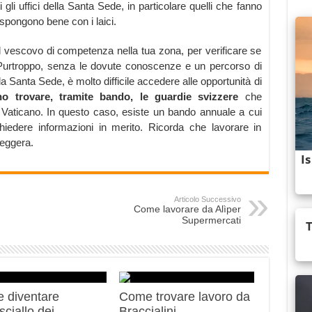
ti gli uffici della Santa Sede, in particolare quelli che fanno
ispongono bene con i laici.
l vescovo di competenza nella tua zona, per verificare se
 Purtroppo, senza le dovute conoscenze e un percorso di
lla Santa Sede, è molto difficile accedere alle opportunità di
o trovare, tramite bando, le guardie svizzere
che
l Vaticano. In questo caso, esiste un bando annuale a cui
iedere informazioni in merito. Ricorda che lavorare in
leggera.
Articolo Successivo
Come lavorare da Alìper
Supermercati
 diventare
Come trovare lavoro da
ciallo dei
Braccialini