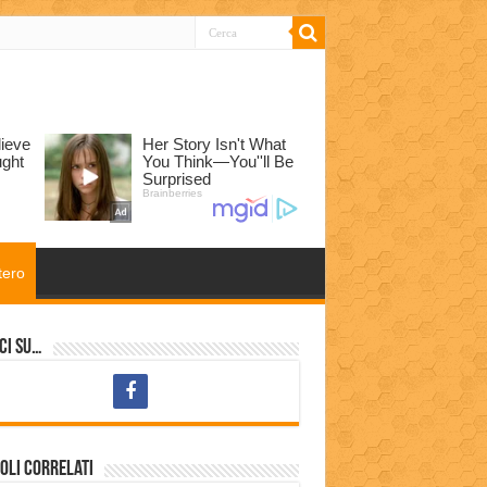
tero
ci su…
oli correlati