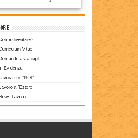
gorie
Come diventare?
Curriculum Vitae
Domande e Consigli
In Evidenza
Lavora con "NOI"
Lavoro all'Estero
News Lavoro