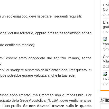
Col
Con
1
un ecclesiastico, devi rispettare i seguenti requisiti:
E’ 
gra
5 
cesi del tuo territorio, oppure presso associazione senza
can
are certificato medico);
27
Com
evi essere stato congedato dal servizio italiano, senza
Vit
;
1
 vuoi svolgere all’interno della Santa Sede. Per questo, ci
 dove potrebbe essere valutata anche la tua fede.
invi
20
tunità sono limitate, ma l’impresa non è impossibile. Per
dedicato della Sede Apostolica, l’ULSA, dove verificherai se
Artic
il tuo profilo.
Se non dovessi trovare nulla in questa