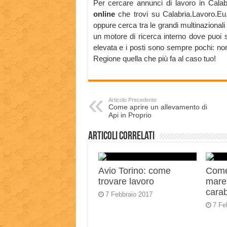
Per cercare annunci di lavoro in Calab
online
che trovi su Calabria.Lavoro.Eu. I
oppure cerca tra le grandi multinazionali 
un motore di ricerca interno dove puoi 
elevata e i posti sono sempre pochi: non
Regione quella che più fa al caso tuo!
Articolo Precedente
Come aprire un allevamento di
Api in Proprio
Articoli correlati
Avio Torino: come
Come
trovare lavoro
mares
carab
7 Febbraio 2017
7 Fe