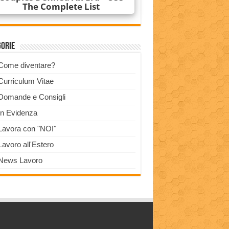
gorie
Come diventare?
Curriculum Vitae
Domande e Consigli
In Evidenza
Lavora con "NOI"
Lavoro all'Estero
News Lavoro