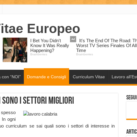
 con “NOI”
Domande e Consigli
Curriculum Vitae
Lavoro all’Es
Segui
 sono i settori migliori
o spesso
. In ogni
tuo curriculum se sai quali sono i settori di interesse in
Artic