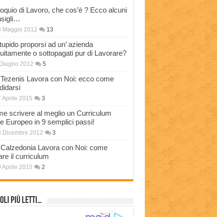
loquio di Lavoro, che cos’è ? Ecco alcuni
sigli…
5 Maggio 2012
13
stupido proporsi ad un’ azienda
tuitamente o sottopagati pur di Lavorare?
Giugno 2012
5
Tezenis Lavora con Noi: ecco come
didarsi
 Aprile 2015
3
e scrivere al meglio un Curriculum
ae Europeo in 9 semplici passi!
3 Dicembre 2012
3
Calzedonia Lavora con Noi: come
are il curriculum
 Aprile 2015
2
oli più Letti…