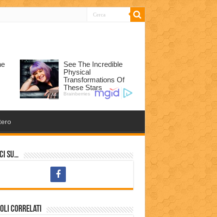
tero
ci su…
oli correlati