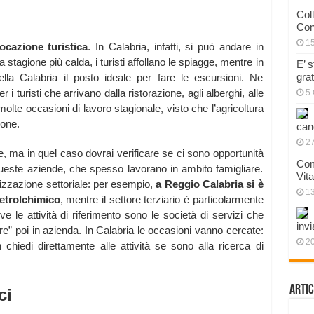
Col
Con
1
ocazione turistica
. In Calabria, infatti, si può andare in
 stagione più calda, i turisti affollano le spiagge, mentre in
E’ 
gra
la Calabria il posto ideale per fare le escursioni. Ne
i turisti che arrivano dalla ristorazione, agli alberghi, alle
5 
 molte occasioni di lavoro stagionale, visto che l’agricoltura
ione.
can
27
 ma in quel caso dovrai verificare se ci sono opportunità
Com
queste aziende, che spesso lavorano in ambito famigliare.
Vit
lizzazione settoriale: per esempio,
a Reggio Calabria si è
1
etrolchimico
, mentre il settore terziario è particolarmente
ve le attività di riferimento sono le società di servizi che
invi
e” poi in azienda. In Calabria le occasioni vanno cercate:
20
n chiedi direttamente alle attività se sono alla ricerca di
Artic
ci