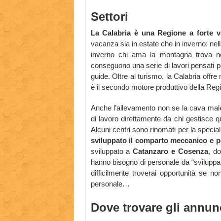
Settori
La Calabria è una Regione a forte v
vacanza sia in estate che in inverno: nella
inverno chi ama la montagna trova nel
conseguono una serie di lavori pensati per 
guide. Oltre al turismo, la Calabria offre
è il secondo motore produttivo della Reg
Anche l’allevamento non se la cava male,
di lavoro direttamente da chi gestisce 
Alcuni centri sono rinomati per la specia
sviluppato il comparto meccanico e p
sviluppato a
Catanzaro e Cosenza
, do
hanno bisogno di personale da “sviluppar
difficilmente troverai opportunità se no
personale…
Dove trovare gli annun