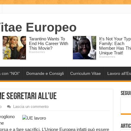
 con “NOI”
Domande e Consigli
Curriculum Vitae
Lavoro all’Es
Segui
me segretari all’UE
o
Lascia un commento
vogliono
che
Artic
 borsa e a fare sacrifici. L’Unione Europea infatti può essere