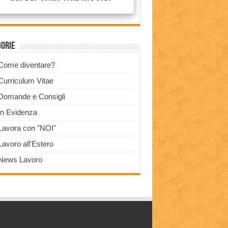
gorie
Come diventare?
Curriculum Vitae
Domande e Consigli
In Evidenza
Lavora con "NOI"
Lavoro all'Estero
News Lavoro