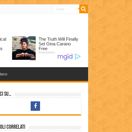
tero
ci su…
oli correlati