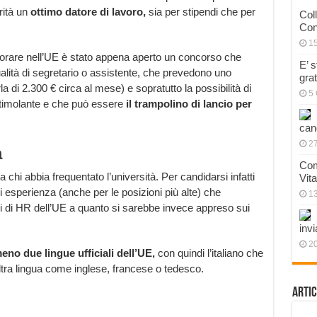
rità un
ottimo datore di lavoro,
sia per stipendi che per
Col
Con
1
vorare nell’UE è stato appena aperto un concorso che
E’ 
ualità di segretario o assistente, che prevedono uno
gra
la di 2.300 € circa al mese) e sopratutto la possibilità di
5 
stimolante e che può essere
il trampolino di lancio per
can
27
a
Com
chi abbia frequentato l’università. Per candidarsi infatti
Vit
esperienza (anche per le posizioni più alte) che
1
i di HR dell’UE a quanto si sarebbe invece appreso sui
invi
20
meno due lingue ufficiali dell’UE,
con quindi l’italiano che
ltra lingua come inglese, francese o tedesco.
Artic