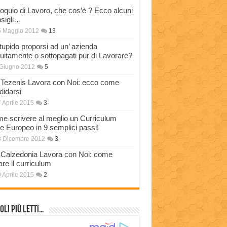
loquio di Lavoro, che cos’è ? Ecco alcuni
sigli…
5 Maggio 2012
13
stupido proporsi ad un’ azienda
tuitamente o sottopagati pur di Lavorare?
Giugno 2012
5
Tezenis Lavora con Noi: ecco come
didarsi
 Aprile 2015
3
e scrivere al meglio un Curriculum
ae Europeo in 9 semplici passi!
3 Dicembre 2012
3
Calzedonia Lavora con Noi: come
are il curriculum
 Aprile 2015
2
oli più Letti…