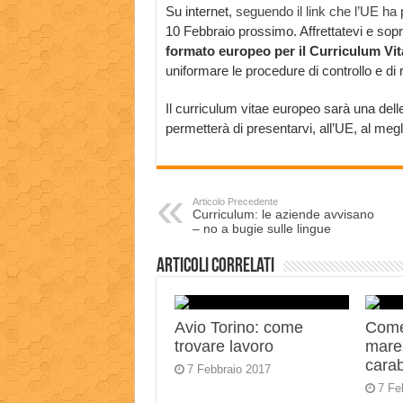
Su internet,
seguendo il link che l’UE ha
10 Febbraio prossimo. Affrettatevi e sopr
formato europeo per il Curriculum Vi
uniformare le procedure di controllo e di r
Il curriculum vitae europeo sarà una delle
permetterà di presentarvi, all’UE, al megli
Articolo Precedente
Curriculum: le aziende avvisano
– no a bugie sulle lingue
Articoli correlati
Avio Torino: come
Come
trovare lavoro
mares
carab
7 Febbraio 2017
7 Fe