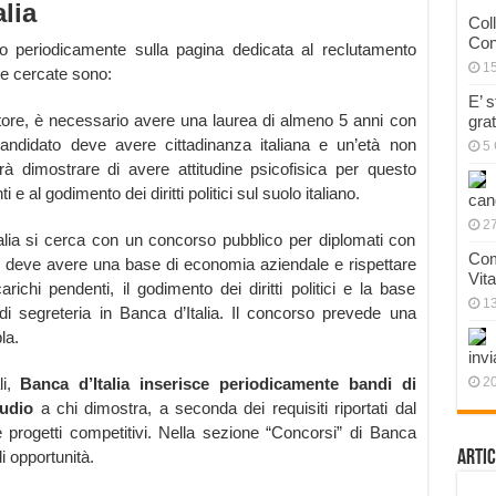
lia
Col
Con
no periodicamente sulla pagina dedicata al reclutamento
1
e cercate sono:
E’ 
tore, è necessario avere una laurea di almeno 5 anni con
gra
andidato deve avere cittadinanza italiana e un’età non
5 
rà dimostrare di avere attitudine psicofisica per questo
 e al godimento dei diritti politici sul suolo italiano.
can
27
alia si cerca con un concorso pubblico per diplomati con
Com
o deve avere una base di economia aziendale e rispettare
Vit
ichi pendenti, il godimento dei diritti politici e la base
1
 di segreteria in Banca d’Italia. Il concorso prevede una
la.
invi
li,
Banca d’Italia inserisce periodicamente bandi di
20
udio
a chi dimostra, a seconda dei requisiti riportati dal
re progetti competitivi. Nella sezione “Concorsi” di Banca
di opportunità.
Artic