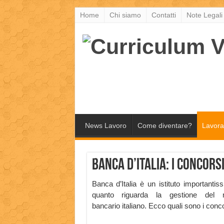
Home
Chi siamo
Contatti
Note Legali
News Lavoro
Come diventare?
Lavora
Banca d’Italia: i concors
Banca d’Italia è un istituto importantis
quanto riguarda la gestione del 
bancario italiano. Ecco quali sono i conco