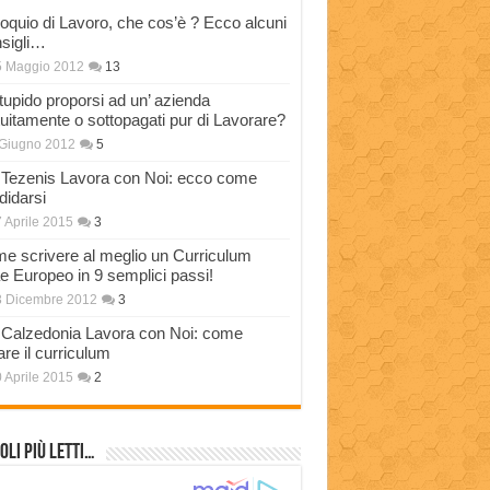
loquio di Lavoro, che cos’è ? Ecco alcuni
sigli…
5 Maggio 2012
13
stupido proporsi ad un’ azienda
tuitamente o sottopagati pur di Lavorare?
Giugno 2012
5
Tezenis Lavora con Noi: ecco come
didarsi
 Aprile 2015
3
e scrivere al meglio un Curriculum
ae Europeo in 9 semplici passi!
3 Dicembre 2012
3
Calzedonia Lavora con Noi: come
are il curriculum
 Aprile 2015
2
oli più Letti…