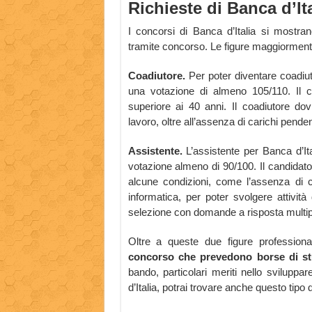
Richieste di Banca d’Ita
I concorsi di Banca d’Italia si mostra
tramite concorso. Le figure maggiorment
Coadiutore.
Per poter diventare coadiu
una votazione di almeno 105/110. Il c
superiore ai 40 anni. Il coadiutore dov
lavoro, oltre all’assenza di carichi pendenti
Assistente.
L’assistente per Banca d’It
votazione almeno di 90/100. Il candidat
alcune condizioni, come l’assenza di car
informatica, per poter svolgere attività
selezione con domande a risposta multip
Oltre a queste due figure professiona
concorso che prevedono borse di st
bando, particolari meriti nello sviluppa
d’Italia, potrai trovare anche questo tipo 