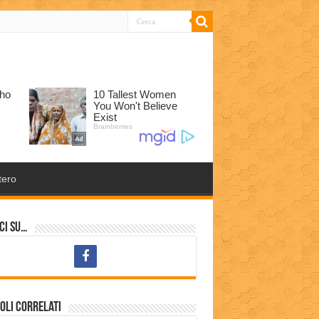
tero
ci su…
oli correlati