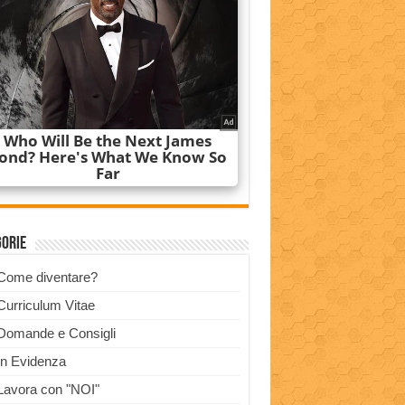
gorie
Come diventare?
Curriculum Vitae
Domande e Consigli
In Evidenza
Lavora con "NOI"