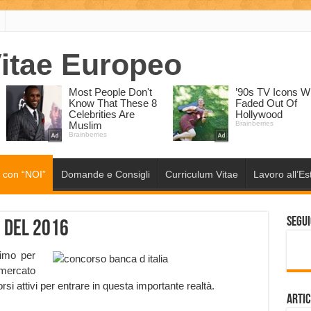
 con “NOI”
Domande e Consigli
Curriculum Vitae
Lavoro all’Es
Segui
i del 2016
simo per
mercato
rsi attivi per entrare in questa importante realtà.
Artic