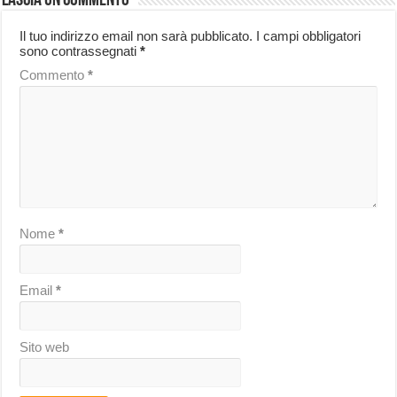
Lascia un commento
Il tuo indirizzo email non sarà pubblicato.
I campi obbligatori
sono contrassegnati
*
Commento
*
Nome
*
Email
*
Sito web