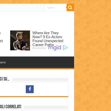
tero
ci su…
oli correlati