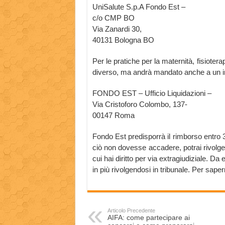
UniSalute S.p.A Fondo Est –
c/o CMP BO
Via Zanardi 30,
40131 Bologna BO
Per le pratiche per la maternità, fisioter
diverso, ma andrà mandato anche a un in
FONDO EST – Ufficio Liquidazioni –
Via Cristoforo Colombo, 137-
00147 Roma
Fondo Est predisporrà il rimborso entro 
ciò non dovesse accadere, potrai rivolgert
cui hai diritto per via extragiudiziale. D
in più rivolgendosi in tribunale. Per sapern
Articolo Precedente
AIFA: come partecipare ai