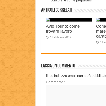
concorsi e come prepararsi
Articoli correlati
Avio Torino: come
Come
trovare lavoro
mares
carab
7 Febbraio 2017
7 Fe
Lascia un commento
Il tuo indirizzo email non sarà pubblicat
Commento
*