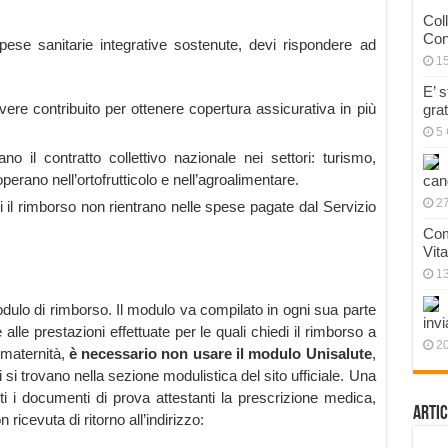
Col
Con
pese sanitarie integrative sostenute, devi rispondere ad
1
E’ 
vere contribuito per ottenere copertura assicurativa in più
gra
5 
o il contratto collettivo nazionale nei settori: turismo,
rano nell’ortofrutticolo e nell’agroalimentare.
can
27
di il rimborso non rientrano nelle spese pagate dal Servizio
Com
Vit
1
dulo di rimborso. Il modulo va compilato in ogni sua parte
invi
 alle prestazioni effettuate per le quali chiedi il rimborso a
20
 maternità,
è necessario non usare il modulo Unisalute
,
si trovano nella sezione modulistica del sito ufficiale. Una
ti i documenti di prova attestanti la prescrizione medica,
Artic
ricevuta di ritorno all’indirizzo: