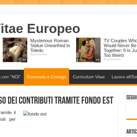
 con “NOI”
Domande e Consigli
Curriculum Vitae
Lavoro all’Es
Segui
o dei contributi tramite Fondo Est
ramite il
iti per
Artic