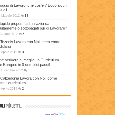
loquio di Lavoro, che cos’è ? Ecco alcuni
sigli…
5 Maggio 2012
13
stupido proporsi ad un’ azienda
tuitamente o sottopagati pur di Lavorare?
Giugno 2012
5
Tezenis Lavora con Noi: ecco come
didarsi
 Aprile 2015
3
e scrivere al meglio un Curriculum
ae Europeo in 9 semplici passi!
3 Dicembre 2012
3
Calzedonia Lavora con Noi: come
are il curriculum
 Aprile 2015
2
oli più Letti…