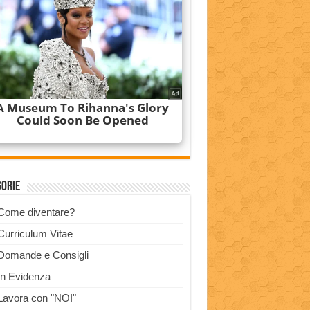
gorie
Come diventare?
Curriculum Vitae
Domande e Consigli
In Evidenza
Lavora con "NOI"