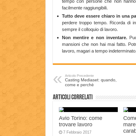
tempo con persone che non hanno i
facilmente raggiungibili.
Tutto deve essere chiaro in una p
perdere troppo tempo. Ricorda di ins
sempre il colloquio di lavoro.
Non mentire e non inventare.
Puo
mansioni che non hai mai fatto. Potre
lavoro, magari a tempo indeterminato
Articolo Precedente
Casting Mediaset: quando,
come e perchè
Articoli correlati
Avio Torino: come
Come
trovare lavoro
mares
carab
7 Febbraio 2017