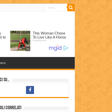
tero
ci su…
oli correlati