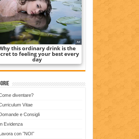
gorie
Come diventare?
Curriculum Vitae
Domande e Consigli
In Evidenza
Lavora con "NOI"