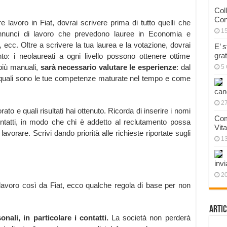
Col
Con
e lavoro in Fiat, dovrai scrivere prima di tutto quelli che
1
 annunci di lavoro che prevedono lauree in Economia e
cc. Oltre a scrivere la tua laurea e la votazione, dovrai
E’ 
gra
o: i neolaureati a ogni livello possono ottenere ottime
più manuali,
sarà necessario valutare le esperienze
: dal
5 
 quali sono le tue competenze maturate nel tempo e come
can
27
ato e quali risultati hai ottenuto. Ricorda di inserire i nomi
Com
contatti, in modo che chi è addetto al reclutamento possa
Vit
lavorare. Scrivi dando priorità alle richieste riportate sugli
1
invi
20
 lavoro così da Fiat, ecco qualche regola di base per non
Artic
onali, in particolare i contatti.
La società non perderà