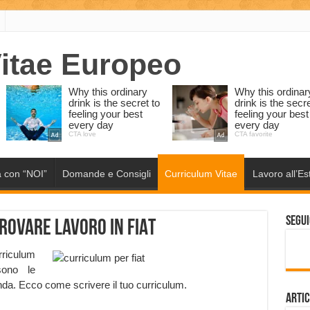
 con “NOI”
Domande e Consigli
Curriculum Vitae
Lavoro all’Es
Segui
trovare lavoro in FIAT
rriculum
sono le
enda. Ecco come scrivere il tuo curriculum.
Artic