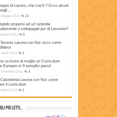
loquio di Lavoro, che cos’è ? Ecco alcuni
sigli…
5 Maggio 2012
13
stupido proporsi ad un’ azienda
tuitamente o sottopagati pur di Lavorare?
Giugno 2012
5
Tezenis Lavora con Noi: ecco come
didarsi
 Aprile 2015
3
e scrivere al meglio un Curriculum
ae Europeo in 9 semplici passi!
3 Dicembre 2012
3
Calzedonia Lavora con Noi: come
are il curriculum
 Aprile 2015
2
oli più Letti…